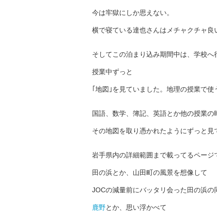
今は牢獄にしか思えない。
横で寝ている達也さんはメチャクチャ良
そしてこの泊まり込み期間中は、学校へ
授業中ずっと
｢地図｣を見ていました。地理の授業で使
国語、数学、簿記、英語とか他の授業の
その地図を取り憑かれたようにずっと見
岩手県内の詳細範囲まで載ってるページ
田の浜とか、山田町の風景を想像して
JOCの減量前にバッタリ会った田の浜の
鹿野
とか、思い浮かべて