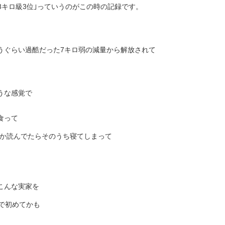
8キロ級3位｣っていうのがこの時の記録です。
うぐらい過酷だった7キロ弱の減量から解放されて
うな感覚で
食って
とか読んでたらそのうち寝てしまって
こんな実家を
で初めてかも