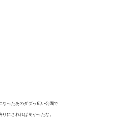
になったあのダダっ広い公園で
去りにされれば良かったな。