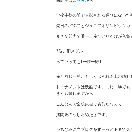
前記事は
こちら
から
全校生徒の前で表彰される運びになった
先日のJOCことジュニアオリンピックカ
まさか部内で唯一、俺ひとりだけが入賞
3位、銅メダル
っていっても｢一勝一敗｣
俺と同じ一勝、もしくはそれ以上の勝利
トーナメントは残酷です。同じ一勝でも
きく影響しますから
こんなんで全校集会で表彰だなんて
拷問級のうしろめたさです。
※ちなみに当ブログをずーっと下までス