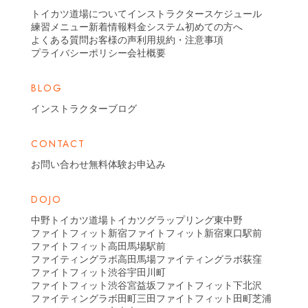
トイカツ道場について
インストラクター
スケジュール
練習メニュー
新着情報
料金システム
初めての方へ
よくある質問
お客様の声
利用規約・注意事項
プライバシーポリシー
会社概要
BLOG
インストラクターブログ
CONTACT
お問い合わせ
無料体験お申込み
DOJO
中野トイカツ道場
トイカツグラップリング東中野
ファイトフィット新宿
ファイトフィット新宿東口駅前
ファイトフィット高田馬場駅前
ファイティングラボ高田馬場
ファイティングラボ荻窪
ファイトフィット渋谷宇田川町
ファイトフィット渋谷宮益坂
ファイトフィット下北沢
ファイティングラボ田町三田
ファイトフィット田町芝浦