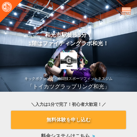
MENU
和光市駅徒歩5分！
1階はファイティングラボ和光！
キックボクシング・格闘技スポーツフィットネスジム
「トイカツグラップリング和光」
＼入力は1分で完了！初心者大歓迎！／
無料体験を申し込む
料金システムはこちら