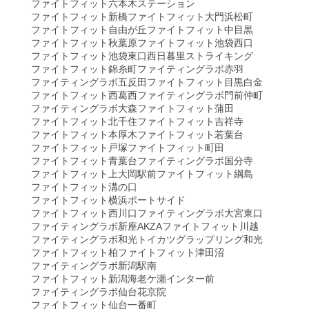
ファイトフィット六本木ステーション
ファイトフィット新橋
ファイトフィット大門浜松町
ファイトフィット自由が丘
ファイトフィット中目黒
ファイトフィット秋葉原
ファイトフィット池袋西口
ファイトフィット池袋東口
西日暮里ストライキング
ファイトフィット錦糸町
ファイティングラボ赤羽
ファイティングラボ五反田
ファイトフィット目黒白金
ファイトフィット西葛西
ファイティングラボ門前仲町
ファイティングラボ大森
ファイトフィット蒲田
ファイトフィット北千住
ファイトフィット吉祥寺
ファイトフィット本厚木
ファイトフィット若葉台
ファイトフィット戸塚
ファイトフィット町田
ファイトフィット青葉台
ファイティングラボ国分寺
ファイトフィット上大岡駅前
ファイトフィット綱島
ファイトフィット溝の口
ファイトフィット横浜ポートサイド
ファイトフィット西川口
ファイティングラボ大宮東口
ファイティングラボ新座AKZA
ファイトフィット川越
ファイティングラボ和光
トイカツグラップリング和光
ファイトフィット柏
ファイトフィット津田沼
ファイティングラボ新潟駅南
ファイトフィット新潟海老ケ瀬インター前
ファイティングラボ仙台花京院
ファイトフィット仙台一番町