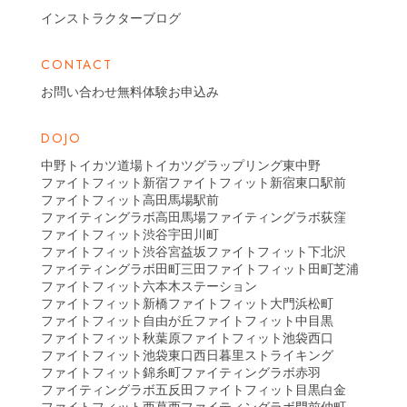
インストラクターブログ
CONTACT
お問い合わせ
無料体験お申込み
DOJO
中野トイカツ道場
トイカツグラップリング東中野
ファイトフィット新宿
ファイトフィット新宿東口駅前
ファイトフィット高田馬場駅前
ファイティングラボ高田馬場
ファイティングラボ荻窪
ファイトフィット渋谷宇田川町
ファイトフィット渋谷宮益坂
ファイトフィット下北沢
ファイティングラボ田町三田
ファイトフィット田町芝浦
ファイトフィット六本木ステーション
ファイトフィット新橋
ファイトフィット大門浜松町
ファイトフィット自由が丘
ファイトフィット中目黒
ファイトフィット秋葉原
ファイトフィット池袋西口
ファイトフィット池袋東口
西日暮里ストライキング
ファイトフィット錦糸町
ファイティングラボ赤羽
ファイティングラボ五反田
ファイトフィット目黒白金