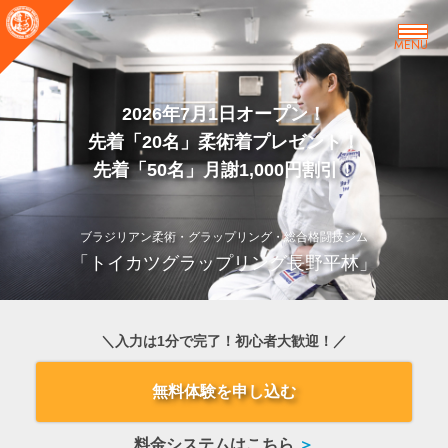
MENU
2026年7月1日オープン！
先着「20名」柔術着プレゼント！
先着「50名」月謝1,000円割引！
ブラジリアン柔術・グラップリング・総合格闘技ジム
「トイカツグラップリング長野平林」
＼入力は1分で完了！初心者大歓迎！／
無料体験を申し込む
料金システムはこちら