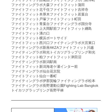
ファイトフィット西葛西
ファイティングラボ門前仲町
ファイティングラボ大森
ファイトフィット蒲田
ファイトフィット北千住
ファイトフィット吉祥寺
ファイトフィット本厚木
ファイトフィット若葉台
ファイトフィット戸塚
ファイトフィット町田
ファイトフィット青葉台
ファイティングラボ国分寺
ファイトフィット上大岡駅前
ファイトフィット綱島
ファイトフィット溝の口
ファイトフィット横浜ポートサイド
ファイトフィット西川口
ファイティングラボ大宮東口
ファイティングラボ新座AKZA
ファイトフィット川越
ファイティングラボ和光
トイカツグラップリング和光
ファイトフィット柏
ファイトフィット津田沼
ファイティングラボ新潟駅南
ファイトフィット新潟海老ケ瀬インター前
ファイティングラボ仙台花京院
ファイトフィット仙台一番町
ファイティングラボ伊那箕輪
ファイティングラボ松本
ファイティングラボ長野運動公園
Fighting Lab Bangkok
トイカツグラップリング長野平林