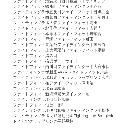
ファイトフィット池袋東口
西日暮里ストライキング
ファイトフィット錦糸町
ファイティングラボ赤羽
ファイティングラボ五反田
ファイトフィット目黒白金
ファイトフィット西葛西
ファイティングラボ門前仲町
ファイティングラボ大森
ファイトフィット蒲田
ファイトフィット北千住
ファイトフィット吉祥寺
ファイトフィット本厚木
ファイトフィット若葉台
ファイトフィット戸塚
ファイトフィット町田
ファイトフィット青葉台
ファイティングラボ国分寺
ファイトフィット上大岡駅前
ファイトフィット綱島
ファイトフィット溝の口
ファイトフィット横浜ポートサイド
ファイトフィット西川口
ファイティングラボ大宮東口
ファイティングラボ新座AKZA
ファイトフィット川越
ファイティングラボ和光
トイカツグラップリング和光
ファイトフィット柏
ファイトフィット津田沼
ファイティングラボ新潟駅南
ファイトフィット新潟海老ケ瀬インター前
ファイティングラボ仙台花京院
ファイトフィット仙台一番町
ファイティングラボ伊那箕輪
ファイティングラボ松本
ファイティングラボ長野運動公園
Fighting Lab Bangkok
トイカツグラップリング長野平林