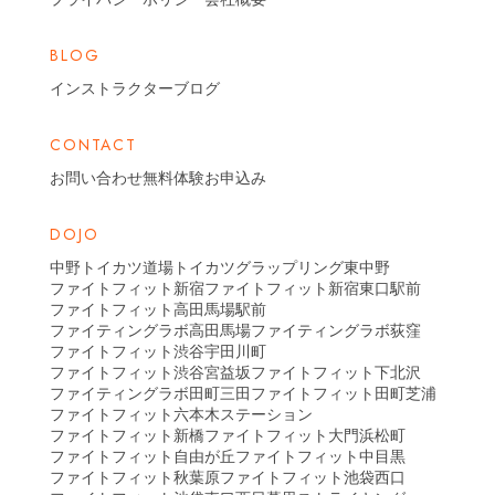
BLOG
インストラクターブログ
CONTACT
お問い合わせ
無料体験お申込み
DOJO
中野トイカツ道場
トイカツグラップリング東中野
ファイトフィット新宿
ファイトフィット新宿東口駅前
ファイトフィット高田馬場駅前
ファイティングラボ高田馬場
ファイティングラボ荻窪
ファイトフィット渋谷宇田川町
ファイトフィット渋谷宮益坂
ファイトフィット下北沢
ファイティングラボ田町三田
ファイトフィット田町芝浦
ファイトフィット六本木ステーション
ファイトフィット新橋
ファイトフィット大門浜松町
ファイトフィット自由が丘
ファイトフィット中目黒
ファイトフィット秋葉原
ファイトフィット池袋西口