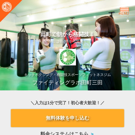
MENU
田町で朝から格闘技！
平日は朝7時から営業！
キックボクシング・格闘技スポーツフィットネスジム
ファイティングラボ田町三田
＼入力は1分で完了！初心者大歓迎！／
無料体験を申し込む
料金システムはこちら