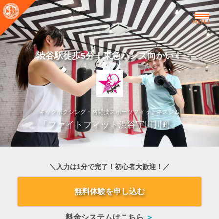
MENU
渋谷駅徒歩5分！東急ハンズ向かい！
キックボクシング・格闘技スポーツフィットネスジム
「ファイトフィット渋谷宇田川町」
＼入力は1分で完了！初心者大歓迎！／
無料体験を申し込む
料金システムはこちら