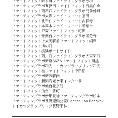
ファイトフィット錦糸町
ファイティングラボ赤羽
ファイティングラボ五反田
ファイトフィット目黒白金
ファイトフィット西葛西
ファイティングラボ門前仲町
ファイティングラボ大森
ファイトフィット蒲田
ファイトフィット北千住
ファイトフィット吉祥寺
ファイトフィット本厚木
ファイトフィット若葉台
ファイトフィット戸塚
ファイトフィット町田
ファイトフィット青葉台
ファイティングラボ国分寺
ファイトフィット上大岡駅前
ファイトフィット綱島
ファイトフィット溝の口
ファイトフィット横浜ポートサイド
ファイトフィット西川口
ファイティングラボ大宮東口
ファイティングラボ新座AKZA
ファイトフィット川越
ファイティングラボ和光
トイカツグラップリング和光
ファイトフィット柏
ファイトフィット津田沼
ファイティングラボ新潟駅南
ファイトフィット新潟海老ケ瀬インター前
ファイティングラボ仙台花京院
ファイトフィット仙台一番町
ファイティングラボ伊那箕輪
ファイティングラボ松本
ファイティングラボ長野運動公園
Fighting Lab Bangkok
トイカツグラップリング長野平林