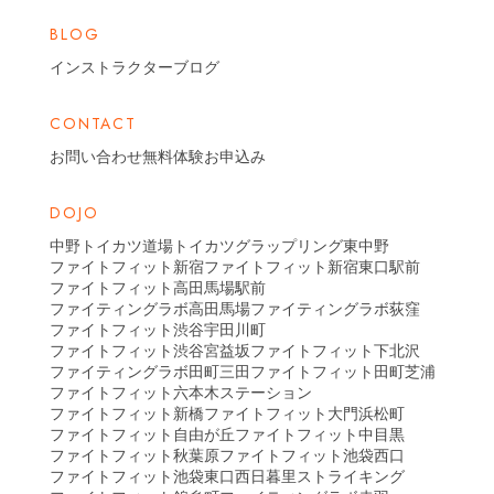
BLOG
インストラクターブログ
CONTACT
お問い合わせ
無料体験お申込み
DOJO
中野トイカツ道場
トイカツグラップリング東中野
ファイトフィット新宿
ファイトフィット新宿東口駅前
ファイトフィット高田馬場駅前
ファイティングラボ高田馬場
ファイティングラボ荻窪
ファイトフィット渋谷宇田川町
ファイトフィット渋谷宮益坂
ファイトフィット下北沢
ファイティングラボ田町三田
ファイトフィット田町芝浦
ファイトフィット六本木ステーション
ファイトフィット新橋
ファイトフィット大門浜松町
ファイトフィット自由が丘
ファイトフィット中目黒
ファイトフィット秋葉原
ファイトフィット池袋西口
ファイトフィット池袋東口
西日暮里ストライキング