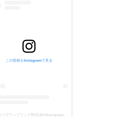
この投稿をInstagramで見る
トイカツグラップリング和光(@toikatugrappling_wako)がシェアした投稿