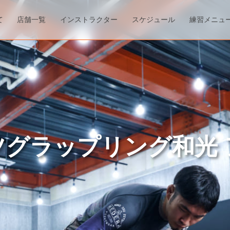
て
店舗一覧
インストラクター
スケジュール
練習メニュ
ツグラップリング和光 