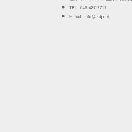
TEL :
048-487-7717
E-mail :
info@tkdj.net