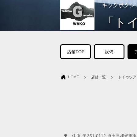
キックボクシ
「ト
店舗TOP
設備
HOME
店舗一覧
トイカツグ
住所 :〒351-0112 埼玉県和光市丸