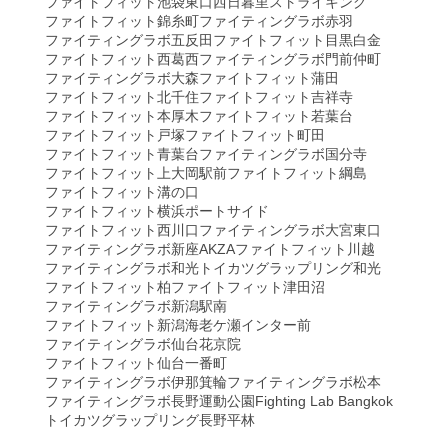
ファイトフィット池袋東口
西日暮里ストライキング
ファイトフィット錦糸町
ファイティングラボ赤羽
ファイティングラボ五反田
ファイトフィット目黒白金
ファイトフィット西葛西
ファイティングラボ門前仲町
ファイティングラボ大森
ファイトフィット蒲田
ファイトフィット北千住
ファイトフィット吉祥寺
ファイトフィット本厚木
ファイトフィット若葉台
ファイトフィット戸塚
ファイトフィット町田
ファイトフィット青葉台
ファイティングラボ国分寺
ファイトフィット上大岡駅前
ファイトフィット綱島
ファイトフィット溝の口
ファイトフィット横浜ポートサイド
ファイトフィット西川口
ファイティングラボ大宮東口
ファイティングラボ新座AKZA
ファイトフィット川越
ファイティングラボ和光
トイカツグラップリング和光
ファイトフィット柏
ファイトフィット津田沼
ファイティングラボ新潟駅南
ファイトフィット新潟海老ケ瀬インター前
ファイティングラボ仙台花京院
ファイトフィット仙台一番町
ファイティングラボ伊那箕輪
ファイティングラボ松本
ファイティングラボ長野運動公園
Fighting Lab Bangkok
トイカツグラップリング長野平林