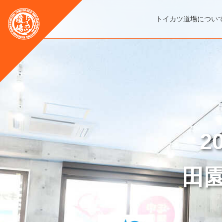
トイカツ道場につい
2
田