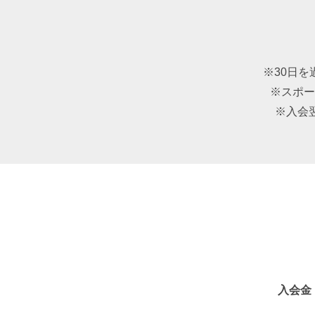
※30日
※スポー
※入会
入会金