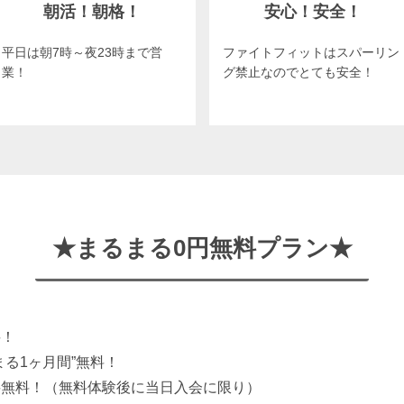
朝活！朝格！
安心！安全！
平日は朝7時～夜23時まで営
ファイトフィットはスパーリン
業！
グ禁止なのでとても安全！
★まるまる0円無料プラン★
料！
まる1ヶ月間”無料！
料無料！（無料体験後に当日入会に限り）