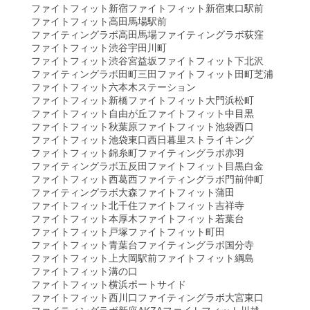
ファイトフィット新宿
ファイトフィット新宿東口駅前
ファイトフィット高田馬場駅前
ファイティングラボ高田馬場
ファイティングラボ荻窪
ファイトフィット渋谷宇田川町
ファイトフィット渋谷宮益坂
ファイトフィット下北沢
ファイティングラボ田町三田
ファイトフィット田町芝浦
ファイトフィット六本木ステーション
ファイトフィット新橋
ファイトフィット大門浜松町
ファイトフィット自由が丘
ファイトフィット中目黒
ファイトフィット秋葉原
ファイトフィット池袋西口
ファイトフィット池袋東口
西日暮里ストライキング
ファイトフィット錦糸町
ファイティングラボ赤羽
ファイティングラボ五反田
ファイトフィット目黒白金
ファイトフィット西葛西
ファイティングラボ門前仲町
ファイティングラボ大森
ファイトフィット蒲田
ファイトフィット北千住
ファイトフィット吉祥寺
ファイトフィット本厚木
ファイトフィット若葉台
ファイトフィット戸塚
ファイトフィット町田
ファイトフィット青葉台
ファイティングラボ国分寺
ファイトフィット上大岡駅前
ファイトフィット綱島
ファイトフィット溝の口
ファイトフィット横浜ポートサイド
ファイトフィット西川口
ファイティングラボ大宮東口