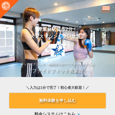
MENU
青葉台駅徒歩2分！
スミスマシンも使い放題！
キックボクシング・格闘技スポーツフィットネスジム
「ファイトフィット青葉台」
＼入力は1分で完了！初心者大歓迎！／
無料体験を申し込む
料金システムはこちら