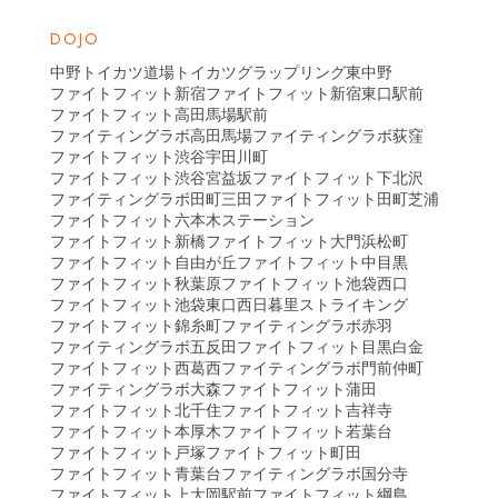
DOJO
中野トイカツ道場
トイカツグラップリング東中野
ファイトフィット新宿
ファイトフィット新宿東口駅前
ファイトフィット高田馬場駅前
ファイティングラボ高田馬場
ファイティングラボ荻窪
ファイトフィット渋谷宇田川町
ファイトフィット渋谷宮益坂
ファイトフィット下北沢
ファイティングラボ田町三田
ファイトフィット田町芝浦
ファイトフィット六本木ステーション
ファイトフィット新橋
ファイトフィット大門浜松町
ファイトフィット自由が丘
ファイトフィット中目黒
ファイトフィット秋葉原
ファイトフィット池袋西口
ファイトフィット池袋東口
西日暮里ストライキング
ファイトフィット錦糸町
ファイティングラボ赤羽
ファイティングラボ五反田
ファイトフィット目黒白金
ファイトフィット西葛西
ファイティングラボ門前仲町
ファイティングラボ大森
ファイトフィット蒲田
ファイトフィット北千住
ファイトフィット吉祥寺
ファイトフィット本厚木
ファイトフィット若葉台
ファイトフィット戸塚
ファイトフィット町田
ファイトフィット青葉台
ファイティングラボ国分寺
ファイトフィット上大岡駅前
ファイトフィット綱島