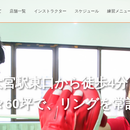
て
店舗一覧
インストラクター
スケジュール
練習メニュ
大宮駅東口から徒歩4分
々60坪で、リングを常