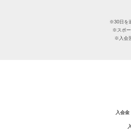
※30日
※スポー
※入会
入会金