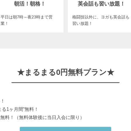
朝活！朝格！
英会話も習い放題！
平日は朝7時～夜23時まで営
格闘技以外に、ヨガも英会話も
業！
習い放題！
★まるまる0円無料プラン★
料！
まる1ヶ月間”無料！
料無料！（無料体験後に当日入会に限り）