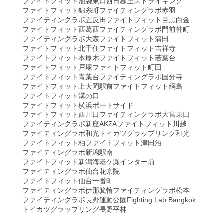
ファイトフィット池袋東口
西日暮里ストライキング
ファイトフィット錦糸町
ファイティングラボ赤羽
ファイティングラボ五反田
ファイトフィット目黒白金
ファイトフィット西葛西
ファイティングラボ門前仲町
ファイティングラボ大森
ファイトフィット蒲田
ファイトフィット北千住
ファイトフィット吉祥寺
ファイトフィット本厚木
ファイトフィット若葉台
ファイトフィット戸塚
ファイトフィット町田
ファイトフィット青葉台
ファイティングラボ国分寺
ファイトフィット上大岡駅前
ファイトフィット綱島
ファイトフィット溝の口
ファイトフィット横浜ポートサイド
ファイトフィット西川口
ファイティングラボ大宮東口
ファイティングラボ新座AKZA
ファイトフィット川越
ファイティングラボ和光
トイカツグラップリング和光
ファイトフィット柏
ファイトフィット津田沼
ファイティングラボ新潟駅南
ファイトフィット新潟海老ケ瀬インター前
ファイティングラボ仙台花京院
ファイトフィット仙台一番町
ファイティングラボ伊那箕輪
ファイティングラボ松本
ファイティングラボ長野運動公園
Fighting Lab Bangkok
トイカツグラップリング長野平林