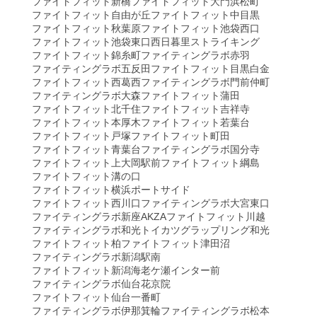
ファイトフィット新橋
ファイトフィット大門浜松町
ファイトフィット自由が丘
ファイトフィット中目黒
ファイトフィット秋葉原
ファイトフィット池袋西口
ファイトフィット池袋東口
西日暮里ストライキング
ファイトフィット錦糸町
ファイティングラボ赤羽
ファイティングラボ五反田
ファイトフィット目黒白金
ファイトフィット西葛西
ファイティングラボ門前仲町
ファイティングラボ大森
ファイトフィット蒲田
ファイトフィット北千住
ファイトフィット吉祥寺
ファイトフィット本厚木
ファイトフィット若葉台
ファイトフィット戸塚
ファイトフィット町田
ファイトフィット青葉台
ファイティングラボ国分寺
ファイトフィット上大岡駅前
ファイトフィット綱島
ファイトフィット溝の口
ファイトフィット横浜ポートサイド
ファイトフィット西川口
ファイティングラボ大宮東口
ファイティングラボ新座AKZA
ファイトフィット川越
ファイティングラボ和光
トイカツグラップリング和光
ファイトフィット柏
ファイトフィット津田沼
ファイティングラボ新潟駅南
ファイトフィット新潟海老ケ瀬インター前
ファイティングラボ仙台花京院
ファイトフィット仙台一番町
ファイティングラボ伊那箕輪
ファイティングラボ松本