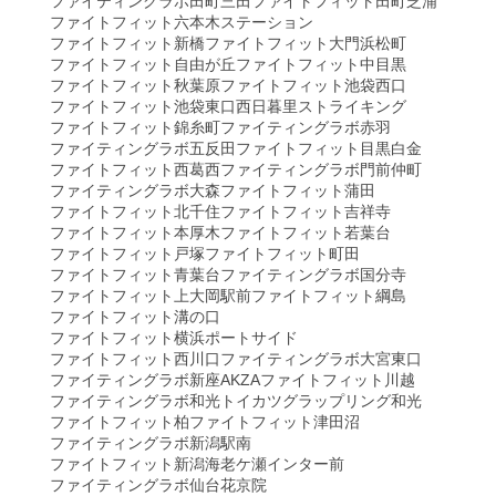
ファイティングラボ田町三田
ファイトフィット田町芝浦
ファイトフィット六本木ステーション
ファイトフィット新橋
ファイトフィット大門浜松町
ファイトフィット自由が丘
ファイトフィット中目黒
ファイトフィット秋葉原
ファイトフィット池袋西口
ファイトフィット池袋東口
西日暮里ストライキング
ファイトフィット錦糸町
ファイティングラボ赤羽
ファイティングラボ五反田
ファイトフィット目黒白金
ファイトフィット西葛西
ファイティングラボ門前仲町
ファイティングラボ大森
ファイトフィット蒲田
ファイトフィット北千住
ファイトフィット吉祥寺
ファイトフィット本厚木
ファイトフィット若葉台
ファイトフィット戸塚
ファイトフィット町田
ファイトフィット青葉台
ファイティングラボ国分寺
ファイトフィット上大岡駅前
ファイトフィット綱島
ファイトフィット溝の口
ファイトフィット横浜ポートサイド
ファイトフィット西川口
ファイティングラボ大宮東口
ファイティングラボ新座AKZA
ファイトフィット川越
ファイティングラボ和光
トイカツグラップリング和光
ファイトフィット柏
ファイトフィット津田沼
ファイティングラボ新潟駅南
ファイトフィット新潟海老ケ瀬インター前
ファイティングラボ仙台花京院