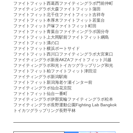
ファイトフィット西葛西
ファイティングラボ門前仲町
ファイティングラボ大森
ファイトフィット蒲田
ファイトフィット北千住
ファイトフィット吉祥寺
ファイトフィット本厚木
ファイトフィット若葉台
ファイトフィット戸塚
ファイトフィット町田
ファイトフィット青葉台
ファイティングラボ国分寺
ファイトフィット上大岡駅前
ファイトフィット綱島
ファイトフィット溝の口
ファイトフィット横浜ポートサイド
ファイトフィット西川口
ファイティングラボ大宮東口
ファイティングラボ新座AKZA
ファイトフィット川越
ファイティングラボ和光
トイカツグラップリング和光
ファイトフィット柏
ファイトフィット津田沼
ファイティングラボ新潟駅南
ファイトフィット新潟海老ケ瀬インター前
ファイティングラボ仙台花京院
ファイトフィット仙台一番町
ファイティングラボ伊那箕輪
ファイティングラボ松本
ファイティングラボ長野運動公園
Fighting Lab Bangkok
トイカツグラップリング長野平林