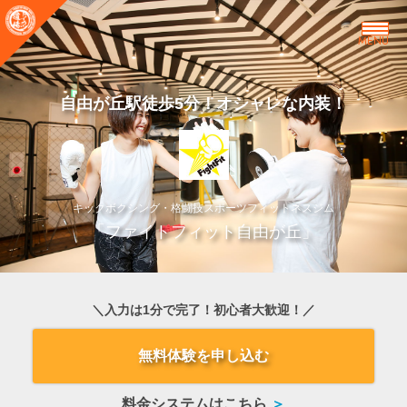
MENU
自由が丘駅徒歩5分！オシャレな内装！
キックボクシング・格闘技スポーツフィットネスジム
「ファイトフィット自由が丘」
＼入力は1分で完了！初心者大歓迎！／
無料体験を申し込む
料金システムはこちら