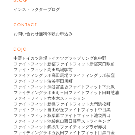
BLOG
インストラクターブログ
CONTACT
お問い合わせ
無料体験お申込み
DOJO
中野トイカツ道場
トイカツグラップリング東中野
ファイトフィット新宿
ファイトフィット新宿東口駅前
ファイトフィット高田馬場駅前
ファイティングラボ高田馬場
ファイティングラボ荻窪
ファイトフィット渋谷宇田川町
ファイトフィット渋谷宮益坂
ファイトフィット下北沢
ファイティングラボ田町三田
ファイトフィット田町芝浦
ファイトフィット六本木ステーション
ファイトフィット新橋
ファイトフィット大門浜松町
ファイトフィット自由が丘
ファイトフィット中目黒
ファイトフィット秋葉原
ファイトフィット池袋西口
ファイトフィット池袋東口
西日暮里ストライキング
ファイトフィット錦糸町
ファイティングラボ赤羽
ファイティングラボ五反田
ファイトフィット目黒白金