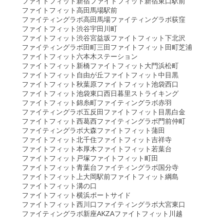
ファイトフィット新宿
ファイトフィット新宿東口駅前
ファイトフィット高田馬場駅前
ファイティングラボ高田馬場
ファイティングラボ荻窪
ファイトフィット渋谷宇田川町
ファイトフィット渋谷宮益坂
ファイトフィット下北沢
ファイティングラボ田町三田
ファイトフィット田町芝浦
ファイトフィット六本木ステーション
ファイトフィット新橋
ファイトフィット大門浜松町
ファイトフィット自由が丘
ファイトフィット中目黒
ファイトフィット秋葉原
ファイトフィット池袋西口
ファイトフィット池袋東口
西日暮里ストライキング
ファイトフィット錦糸町
ファイティングラボ赤羽
ファイティングラボ五反田
ファイトフィット目黒白金
ファイトフィット西葛西
ファイティングラボ門前仲町
ファイティングラボ大森
ファイトフィット蒲田
ファイトフィット北千住
ファイトフィット吉祥寺
ファイトフィット本厚木
ファイトフィット若葉台
ファイトフィット戸塚
ファイトフィット町田
ファイトフィット青葉台
ファイティングラボ国分寺
ファイトフィット上大岡駅前
ファイトフィット綱島
ファイトフィット溝の口
ファイトフィット横浜ポートサイド
ファイトフィット西川口
ファイティングラボ大宮東口
ファイティングラボ新座AKZA
ファイトフィット川越