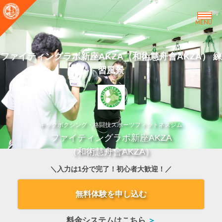
MENU
ファイティングラボ新座AKZA（和術慧舟會AKZA） 練
習風景
キックボクシング・格闘技スポーツフィットネスジム
ファイティングラボ新座AKZA
（和術慧舟會AKZA）
＼入力は1分で完了！初心者大歓迎！／
無料体験を申し込む
料金システムはこちら