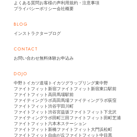
よくある質問
お客様の声
利用規約・注意事項
プライバシーポリシー
会社概要
BLOG
インストラクターブログ
CONTACT
お問い合わせ
無料体験お申込み
DOJO
中野トイカツ道場
トイカツグラップリング東中野
ファイトフィット新宿
ファイトフィット新宿東口駅前
ファイトフィット高田馬場駅前
ファイティングラボ高田馬場
ファイティングラボ荻窪
ファイトフィット渋谷宇田川町
ファイトフィット渋谷宮益坂
ファイトフィット下北沢
ファイティングラボ田町三田
ファイトフィット田町芝浦
ファイトフィット六本木ステーション
ファイトフィット新橋
ファイトフィット大門浜松町
ファイトフィット自由が丘
ファイトフィット中目黒