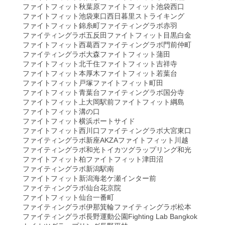
ファイトフィット秋葉原
ファイトフィット池袋西口
ファイトフィット池袋東口
西日暮里ストライキング
ファイトフィット錦糸町
ファイティングラボ赤羽
ファイティングラボ五反田
ファイトフィット目黒白金
ファイトフィット西葛西
ファイティングラボ門前仲町
ファイティングラボ大森
ファイトフィット蒲田
ファイトフィット北千住
ファイトフィット吉祥寺
ファイトフィット本厚木
ファイトフィット若葉台
ファイトフィット戸塚
ファイトフィット町田
ファイトフィット青葉台
ファイティングラボ国分寺
ファイトフィット上大岡駅前
ファイトフィット綱島
ファイトフィット溝の口
ファイトフィット横浜ポートサイド
ファイトフィット西川口
ファイティングラボ大宮東口
ファイティングラボ新座AKZA
ファイトフィット川越
ファイティングラボ和光
トイカツグラップリング和光
ファイトフィット柏
ファイトフィット津田沼
ファイティングラボ新潟駅南
ファイトフィット新潟海老ケ瀬インター前
ファイティングラボ仙台花京院
ファイトフィット仙台一番町
ファイティングラボ伊那箕輪
ファイティングラボ松本
ファイティングラボ長野運動公園
Fighting Lab Bangkok