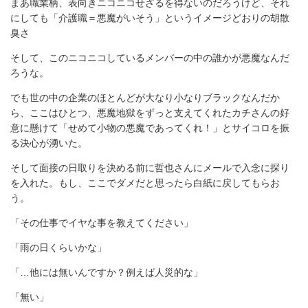
まあ職業柄、表向きニコニコせざるを得ないのだろうけど、それ
にしても「介護職＝悪魔がいそう」というイメージどおりの胡散
臭さ
そして、このニコニコしているメンバーの中の誰かが悪魔なんだ
ろうな。
でも世の中の企業のほとんどが大なり小なりブラックなんだか
ら、ここはひとつ、悪魔地獄をずっと支えてくれたカチさんの好
意に懸けて「せめて小物の悪魔であってくれ！」とサイコロを振
る決心が湧いた。
そして面接の日取りを決める前に哲也さんにメールで入念に探り
を入れた。もし、ここでダメだと思ったら白紙に戻してもらお
う。
「その仕事でイヤな事を教えてください」
「雨の日くらいかな」
「…他には無いんですか？例えば人災的な」
「無い」