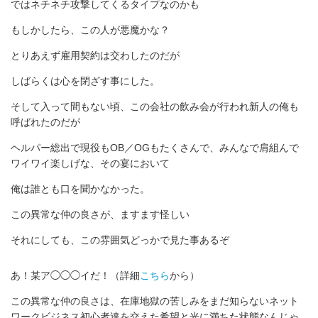
ではネチネチ攻撃してくるタイプなのかも
もしかしたら、この人が悪魔かな？
とりあえず雇用契約は交わしたのだが
しばらくは心を閉ざす事にした。
そして入って間もない頃、この会社の飲み会が行われ新人の俺も
呼ばれたのだが
ヘルパー総出で現役もOB／OGもたくさんで、みんなで肩組んで
ワイワイ楽しげな、その宴において
俺は誰とも口を聞かなかった。
この異常な仲の良さが、ますます怪しい
それにしても、この雰囲気どっかで見た事あるぞ
あ！某ア◯◯◯イだ！（詳細
こちら
から）
この異常な仲の良さは、在庫地獄の苦しみをまだ知らないネット
ワークビジネス初心者達を交えた希望と光に満ちた状態なんじゃ