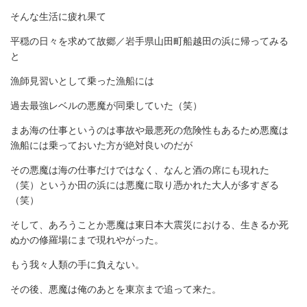
そんな生活に疲れ果て
平穏の日々を求めて故郷／岩手県山田町船越田の浜に帰ってみる
と
漁師見習いとして乗った漁船には
過去最強レベルの悪魔が同乗していた（笑）
まあ海の仕事というのは事故や最悪死の危険性もあるため悪魔は
漁船には乗っておいた方が絶対良いのだが
その悪魔は海の仕事だけではなく、なんと酒の席にも現れた
（笑）というか田の浜には悪魔に取り憑かれた大人が多すぎる
（笑）
そして、あろうことか悪魔は東日本大震災における、生きるか死
ぬかの修羅場にまで現れやがった。
もう我々人類の手に負えない。
その後、悪魔は俺のあとを東京まで追って来た。