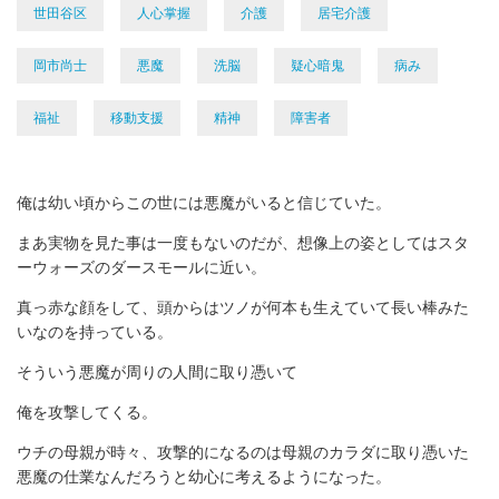
世田谷区
人心掌握
介護
居宅介護
岡市尚士
悪魔
洗脳
疑心暗鬼
病み
福祉
移動支援
精神
障害者
俺は幼い頃からこの世には悪魔がいると信じていた。
まあ実物を見た事は一度もないのだが、想像上の姿としてはスタ
ーウォーズのダースモールに近い。
真っ赤な顔をして、頭からはツノが何本も生えていて長い棒みた
いなのを持っている。
そういう悪魔が周りの人間に取り憑いて
俺を攻撃してくる。
ウチの母親が時々、攻撃的になるのは母親のカラダに取り憑いた
悪魔の仕業なんだろうと幼心に考えるようになった。