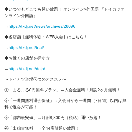
◆いつでもどこでも習い放題！ オンライン×外国語 『トイカツオ
ンライン外国語』
→
https://tkdj.net/news/archives/28096
◆各店舗【無料体験・WEB入会】はこちら！
→
https://tkdj.net/trial/
◆お近くの店舗を探す☆
→
https://tkdj.net/dojo/
〜トイカツ道場⑦つのオススメ〜
①「まるまる0円無料プラン」→入会金無料！月謝2ヶ月無料！
②「一週間無料退会保証」→入会日から一週間（7日間）以内は無
料で退会が可能！
③「都内最安値」→月謝8,800円（税込）通い放題！
④「出稽古無料」→全44店舗通い放題！