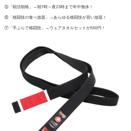
⑤「朝活朝格」→朝7時～夜23時まで年中無休！
⑥「格闘技の食べ放題」→あらゆる格闘技が習い放題！
⑦「手ぶらで格闘技」→ウェアタオルセットが550円！