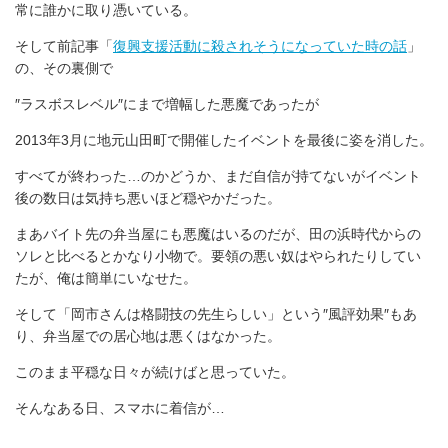
常に誰かに取り憑いている。
そして前記事「
復興支援活動に殺されそうになっていた時の話
」
の、その裏側で
″ラスボスレベル″にまで増幅した悪魔であったが
2013年3月に地元山田町で開催したイベントを最後に姿を消した。
すべてが終わった…のかどうか、まだ自信が持てないがイベント
後の数日は気持ち悪いほど穏やかだった。
まあバイト先の弁当屋にも悪魔はいるのだが、田の浜時代からの
ソレと比べるとかなり小物で。要領の悪い奴はやられたりしてい
たが、俺は簡単にいなせた。
そして「岡市さんは格闘技の先生らしい」という″風評効果″もあ
り、弁当屋での居心地は悪くはなかった。
このまま平穏な日々が続けばと思っていた。
そんなある日、スマホに着信が…