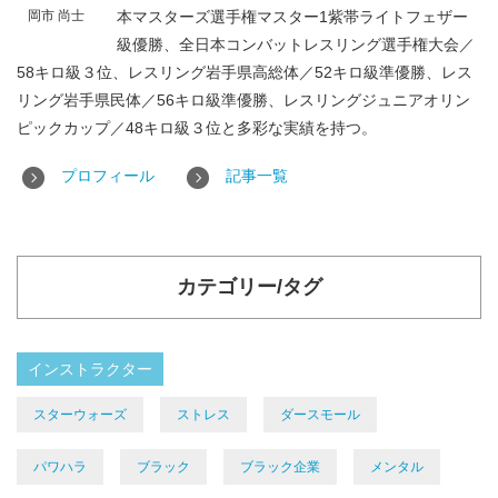
岡市 尚士
本マスターズ選手権マスター1紫帯ライトフェザー
級優勝、全日本コンバットレスリング選手権大会／
58キロ級３位、レスリング岩手県高総体／52キロ級準優勝、レス
リング岩手県民体／56キロ級準優勝、レスリングジュニアオリン
ピックカップ／48キロ級３位と多彩な実績を持つ。
プロフィール
記事一覧
カテゴリー/タグ
インストラクター
スターウォーズ
ストレス
ダースモール
パワハラ
ブラック
ブラック企業
メンタル