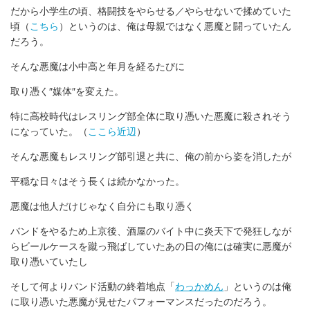
だから小学生の頃、格闘技をやらせる／やらせないで揉めていた
頃（
こちら
）というのは、俺は母親ではなく悪魔と闘っていたん
だろう。
そんな悪魔は小中高と年月を経るたびに
取り憑く″媒体″を変えた。
特に高校時代はレスリング部全体に取り憑いた悪魔に殺されそう
になっていた。（
ここら近辺
）
そんな悪魔もレスリング部引退と共に、俺の前から姿を消したが
平穏な日々はそう長くは続かなかった。
悪魔は他人だけじゃなく自分にも取り憑く
バンドをやるため上京後、酒屋のバイト中に炎天下で発狂しなが
らビールケースを蹴っ飛ばしていたあの日の俺には確実に悪魔が
取り憑いていたし
そして何よりバンド活動の終着地点「
わっかめん
」というのは俺
に取り憑いた悪魔が見せたパフォーマンスだったのだろう。