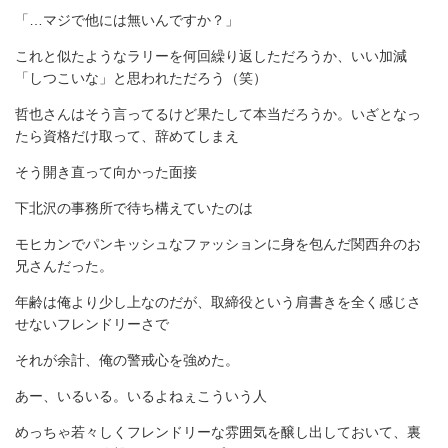
「…マジで他には無いんですか？」
これと似たようなラリーを何回繰り返しただろうか、いい加減
「しつこいな」と思われただろう（笑）
哲也さんはそう言ってるけど果たして本当だろうか。いざとなっ
たら資格だけ取って、辞めてしまえ
そう開き直って向かった面接
下北沢の事務所で待ち構えていたのは
モヒカンでパンキッシュなファッションに身を包んだ関西弁のお
兄さんだった。
年齢は俺より少し上なのだが、取締役という肩書きを全く感じさ
せないフレンドリーさで
それが余計、俺の警戒心を強めた。
あー、いるいる。いるよねぇこういう人
めっちゃ若々しくフレンドリーな雰囲気を醸し出しておいて、裏