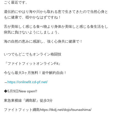
ごく最近です。
遺伝的にやはり海や川から取れる恵で生きてきたので当然心身と
もに健康で、穏やかなはずですね！
舌が美味しく感じる食べ物より身体か美味しと感じる食生活をし
病気に負けないようにしましょう。
海の自然の恵みに感謝し、強く心身共に健康で！
いつでもどこでもオンライン格闘技
‪『ファイトフィットオンラインFit』
‬‪今なら‬最大3ヶ月無料！途中解約自由！‬
‪→
https://onlinefit.cd-pf.net/
◆5月9日New open!!
東急東横線『綱島駅』徒歩3分
ファイトフィット綱島https://tkdj.net/dojo/tsunashima/