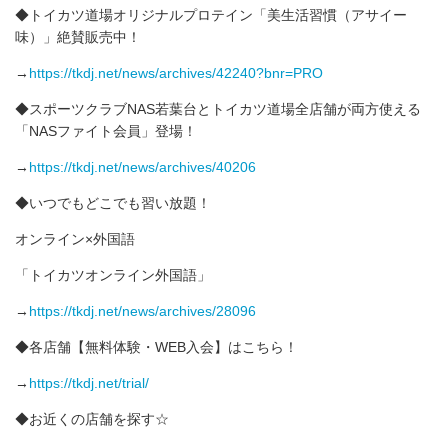
◆トイカツ道場オリジナルプロテイン「美生活習慣（アサイー
味）」絶賛販売中！
→
https://tkdj.net/news/archives/42240?bnr=PRO
◆スポーツクラブNAS若葉台とトイカツ道場全店舗が両方使える
「NASファイト会員」登場！
→
https://tkdj.net/news/archives/40206
◆いつでもどこでも習い放題！
オンライン×外国語
「トイカツオンライン外国語」
→
https://tkdj.net/news/archives/28096
◆各店舗【無料体験・WEB入会】はこちら！
→
https://tkdj.net/trial/
◆お近くの店舗を探す☆