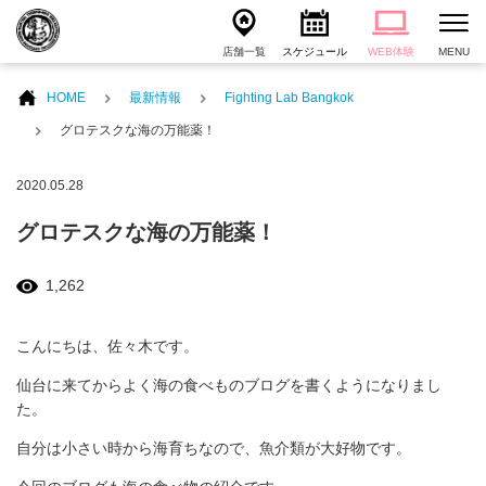
店舗一覧
スケジュール
WEB体験
MENU
HOME
最新情報
Fighting Lab Bangkok
グロテスクな海の万能薬！
2020.05.28
グロテスクな海の万能薬！
1,262
こんにちは、佐々木です。
仙台に来てからよく海の食べものブログを書くようになりまし
た。
自分は小さい時から海育ちなので、魚介類が大好物です。