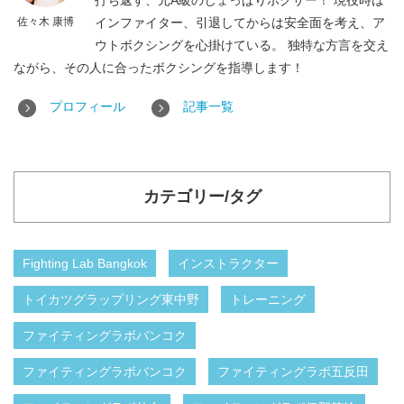
打ち返す、元A級のじょっぱりボクサー！ 現役時は
佐々木 康博
インファイター、引退してからは安全面を考え、ア
ウトボクシングを心掛けている。 独特な方言を交え
ながら、その人に合ったボクシングを指導します！
プロフィール
記事一覧
カテゴリー/タグ
Fighting Lab Bangkok
インストラクター
トイカツグラップリング東中野
トレーニング
ファイティングラボバンコク
ファイティングラボバンコク
ファイティングラボ五反田