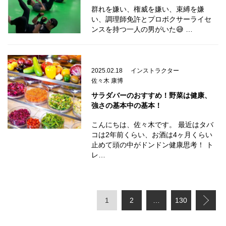
群れを嫌い、権威を嫌い、束縛を嫌
い、調理師免許とプロボクサーライセ
ンスを持つ一人の男がいた😅 …
2025.02.18
インストラクター
佐々木 康博
サラダバーのおすすめ！野菜は健康、
強さの基本中の基本！
こんにちは、佐々木です。 最近はタバ
コは2年前くらい、お酒は4ヶ月くらい
止めて頭の中がドンドン健康思考！ ト
レ…
1
2
…
130