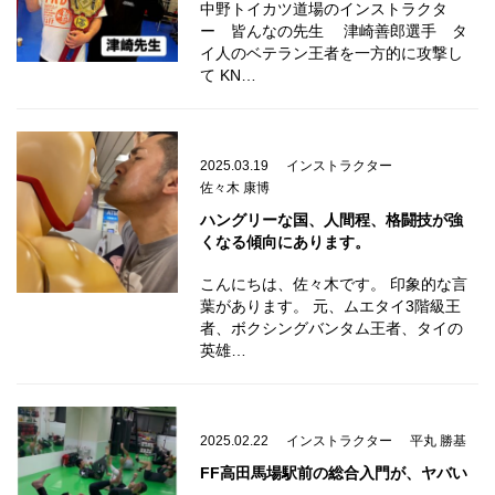
中野トイカツ道場のインストラクタ
ー 皆んなの先生 津崎善郎選手 タ
イ人のベテラン王者を一方的に攻撃し
て KN…
2025.03.19
インストラクター
佐々木 康博
ハングリーな国、人間程、格闘技が強
くなる傾向にあります。
こんにちは、佐々木です。 印象的な言
葉があります。 元、ムエタイ3階級王
者、ボクシングバンタム王者、タイの
英雄…
2025.02.22
インストラクター
平丸 勝基
FF高田馬場駅前の総合入門が、ヤバい