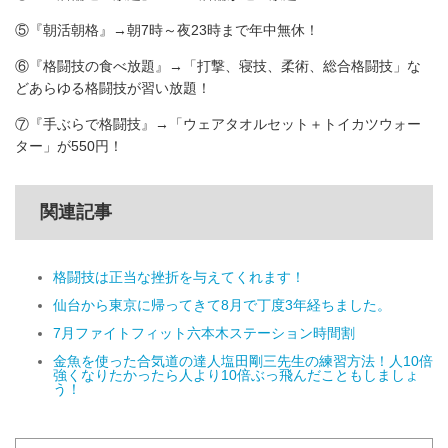
⑤『朝活朝格』→朝7時～夜23時まで年中無休！
⑥『格闘技の食べ放題』→「打撃、寝技、柔術、総合格闘技」な
どあらゆる格闘技が習い放題！
⑦『手ぶらで格闘技』→「ウェアタオルセット＋トイカツウォー
ター」が550円！
関連記事
格闘技は正当な挫折を与えてくれます！
仙台から東京に帰ってきて8月で丁度3年経ちました。
7月ファイトフィット六本木ステーション時間割
金魚を使った合気道の達人塩田剛三先生の練習方法！人10倍
強くなりたかったら人より10倍ぶっ飛んだこともしましょ
う！