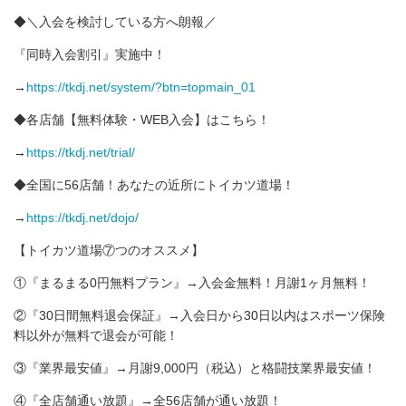
◆＼入会を検討している方へ朗報／
『同時入会割引』実施中！
→
https://tkdj.net/system/?btn=topmain_01
◆各店舗【無料体験・WEB入会】はこちら！
→
https://tkdj.net/trial/
◆全国に56店舗！あなたの近所にトイカツ道場！
→
https://tkdj.net/dojo/
【トイカツ道場⑦つのオススメ】
①『まるまる0円無料プラン』→入会金無料！月謝1ヶ月無料！
②『30日間無料退会保証』→入会日から30日以内はスポーツ保険
料以外が無料で退会が可能！
③『業界最安値』→月謝9,000円（税込）と格闘技業界最安値！
④『全店舗通い放題』→全56店舗が通い放題！