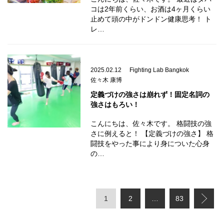
コは2年前くらい、お酒は4ヶ月くらい
止めて頭の中がドンドン健康思考！ ト
レ…
2025.02.12
Fighting Lab Bangkok
佐々木 康博
定義づけの強さは崩れず！固定名詞の
強さはもろい！
こんにちは、佐々木です。 格闘技の強
さに例えると！ 【定義づけの強さ】 格
闘技をやった事により身についた心身
の…
1
2
…
83