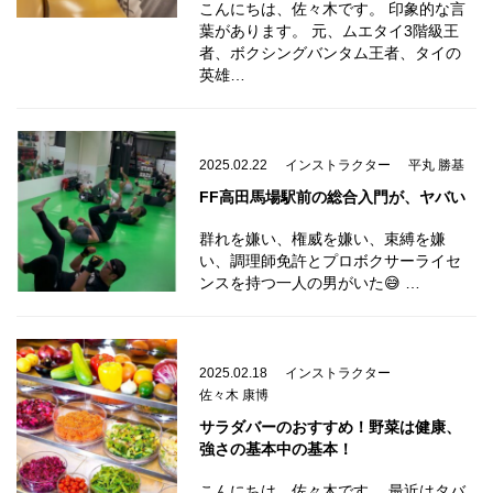
こんにちは、佐々木です。 印象的な言
葉があります。 元、ムエタイ3階級王
者、ボクシングバンタム王者、タイの
英雄…
2025.02.22
インストラクター
平丸 勝基
FF高田馬場駅前の総合入門が、ヤバい
群れを嫌い、権威を嫌い、束縛を嫌
い、調理師免許とプロボクサーライセ
ンスを持つ一人の男がいた😅 …
2025.02.18
インストラクター
佐々木 康博
サラダバーのおすすめ！野菜は健康、
強さの基本中の基本！
こんにちは、佐々木です。 最近はタバ