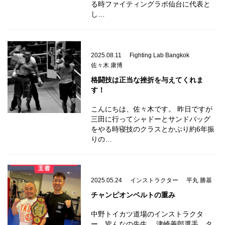
る時ファイティングラボ仙台に代表と
し…
2025.08.11
Fighting Lab Bangkok
佐々木 康博
格闘技は正当な挫折を与えてくれま
す！
こんにちは、佐々木です。 昨日ですが
三田に行ってシャドーとサンドバッグ
をやる時寝技のクラスとかぶり約6年振
りの…
2025.05.24
インストラクター
平丸 勝基
チャンピオンベルトの重み
中野トイカツ道場のインストラクタ
ー 皆んなの先生 津崎善郎選手 タ