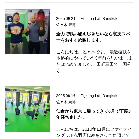
2025.09.24
Fighting Lab Bangkok
佐々木 康博
全力で戦い燃え尽きたいなら寝技スパ
ーをおすすめ致します。
こんにちは、佐々木です。 最近寝技を
本格的にやっていた9年前を思い出しま
たはじめてました。 田町三田で、国分
寺…
2025.08.16
Fighting Lab Bangkok
佐々木 康博
仙台から東京に帰ってきて8月で丁度3
年経ちました。
こんにちは、2019年11月にファイティ
ングラボ赤羽店代表をさせてに頂いて