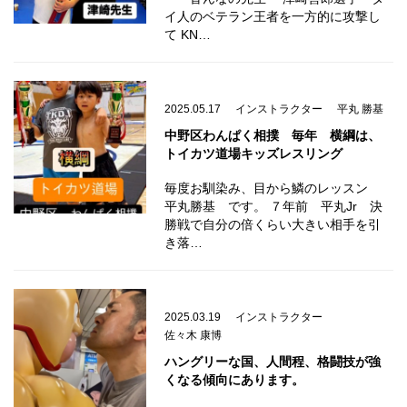
イ人のベテラン王者を一方的に攻撃し
て KN…
2025.05.17
インストラクター
平丸 勝基
中野区わんぱく相撲 毎年 横綱は、
トイカツ道場キッズレスリング
毎度お馴染み、目から鱗のレッスン
平丸勝基 です。 ７年前 平丸Jr 決
勝戦で自分の倍くらい大きい相手を引
き落…
2025.03.19
インストラクター
佐々木 康博
ハングリーな国、人間程、格闘技が強
くなる傾向にあります。