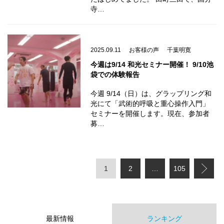
寺…
2025.09.11
お客様の声
千葉明寛
今週は9/14 和光セミナー開催！ 9/10池
袋での体験報告
今週 9/14（日）は、グラップリング和
光にて「武術的呼吸と重心操作入門」
セミナーを開催します。現在、参加者
募…
1
2
…
105
最新情報
ランキング