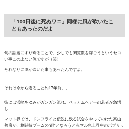
「100日後に死ぬワニ」同様に風が吹いたこ
ともあったのだよ
旬の話題にすり寄ることで、少しでも閲覧数を稼ごうというセコ
い事この上ない俺ですが（笑）
それなりに風が吹いた事もあったんですよ。
それは今から遡ること約17年前、、
街には浜崎あゆみがガンガン流れ、ベッカムヘアーの若者が急増
し
マット界では、ドンフライと伝説に残る試合をやってのけた高山
善廣が、格闘技ブームの″顔″となろうと赤マル急上昇中のボブサッ