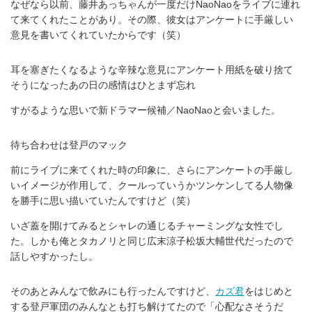
なぜなら以前、藤井あっちゃんが一度だけNaoNaoをライブに連れ
て来てくれたことがあり。その際、彼女はアンケートに手厳しい
意見を書いてくれていたからです（笑）
耳を塞ぎたくなるような辛辣な意見にアンケート用紙を破り捨て
そうになったあの日の感情はひとまず忘れ
すがるような思いで新ドラマー候補／NaoNaoと会いました。
待ち合わせは登戸のマック
前にライブに来てくれた時の印象に、さらにアンケートの手厳し
いイメージが作用して、クールっていうかツンケンしてる人物像
を勝手に思い描いていたんですけど（笑）
いざ蓋を開けてみるとシャレの通じるチャーミングな女性でし
た。しかも俺とタカノリと同じ広末涼子松坂大輔世代だったので
話しやすかったし。
そのあとみんなで飲みにも行ったんですけど、
カズ君
をはじめと
する登戸軍団のみんなとも打ち解けてたので「心配なさそうだ