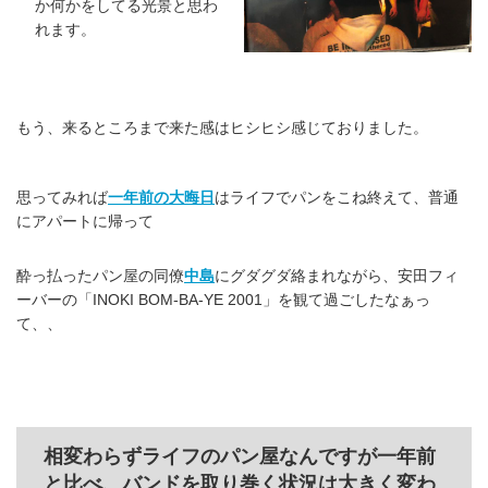
か何かをしてる光景と思わ
れます。
もう、来るところまで来た感はヒシヒシ感じておりました。
思ってみれば
一年前の大晦日
はライフでパンをこね終えて、普通
にアパートに帰って
酔っ払ったパン屋の同僚
中島
にグダグダ絡まれながら、安田フィ
ーバーの「INOKI BOM-BA-YE 2001」を観て過ごしたなぁっ
て、、
相変わらずライフのパン屋なんですが一年前
と比べ、バンドを取り巻く状況は大きく変わ