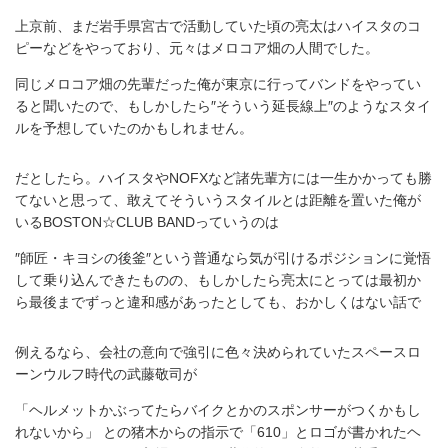
上京前、まだ岩手県宮古で活動していた頃の亮太はハイスタのコ
ピーなどをやっており、元々はメロコア畑の人間でした。
同じメロコア畑の先輩だった俺が東京に行ってバンドをやってい
ると聞いたので、もしかしたら″そういう延長線上″のようなスタイ
ルを予想していたのかもしれません。
だとしたら。ハイスタやNOFXなど諸先輩方には一生かかっても勝
てないと思って、敢えてそういうスタイルとは距離を置いた俺が
いるBOSTON☆CLUB BANDっていうのは
″師匠・キヨシの後釜″という普通なら気が引けるポジションに覚悟
して乗り込んできたものの、もしかしたら亮太にとっては最初か
ら最後までずっと違和感があったとしても、おかしくはない話で
例えるなら、会社の意向で強引に色々決められていたスペースロ
ーンウルフ時代の武藤敬司が
「ヘルメットかぶってたらバイクとかのスポンサーがつくかもし
れないから」 との猪木からの指示で「610」とロゴが書かれたヘ