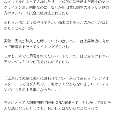
ルメットをかぶって入場したり、世代的には全然まだ若手のヤン
グライオン達と同期なのに、なぜか新旧世代闘争のオッサン側の
方のメンバーで試合に組み込まれてたり
それらと似たようなやり辛さが、亮太にもあったのかどうかは分
かりませんが（笑）
実際、亮太が加入した時っていうのは、バンドは上昇気流に向か
って離陸するぞってタイミングでしたし
しかも、すでに用意されてたレパートリーの、ほぼ全てのドラム
アレンジはキヨシが考えたものですから
「上京して先輩に強引に誘われてバンド入ってみたら『レディオ
スター』って曲が人気で。。何かよく分からないままレコーディ
ングにも参加する事になった。。」
亮太にとってのDEEPER THAN ORANGEって、もしかして仮にそ
んな感じだったとしても、おかしくはない話だよなぁって