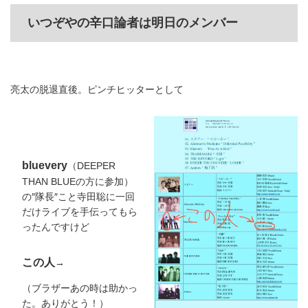
いつぞやの辛口論者は明日のメンバー
亮太の脱退直後。ピンチヒッターとして
bluevery
（DEEPER
THAN BLUEの方に参加）
の″隊長″こと寺田聡に一回
だけライブを手伝ってもら
ったんですけど
この人
→
（ブラザーあの時は助かっ
た。ありがとう！）