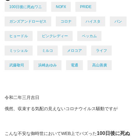
100日後に死ぬワニ
NOFX
PRIDE
ガンズアンドローゼス
コロナ
ハイスタ
パン
ヒョードル
ピンクレディー
ベッカム
ミッシェル
ミルコ
メロコア
ライフ
武藤敬司
浜崎あゆみ
電通
高山善廣
令和二年三月吉日
俄然、収束する気配の見えないコロナウイルス騒動ですが
100日後に死ぬ
こんな不安な御時世においてWEB上でバズった