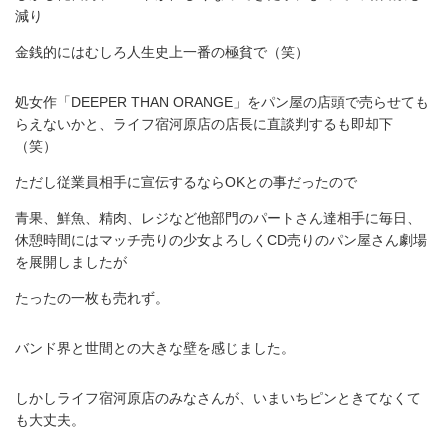
減り
金銭的にはむしろ人生史上一番の極貧で（笑）
処女作「DEEPER THAN ORANGE」をパン屋の店頭で売らせても
らえないかと、ライフ宿河原店の店長に直談判するも即却下
（笑）
ただし従業員相手に宣伝するならOKとの事だったので
青果、鮮魚、精肉、レジなど他部門のパートさん達相手に毎日、
休憩時間にはマッチ売りの少女よろしくCD売りのパン屋さん劇場
を展開しましたが
たったの一枚も売れず。
バンド界と世間との大きな壁を感じました。
しかしライフ宿河原店のみなさんが、いまいちピンときてなくて
も大丈夫。