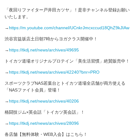
「夜回りファイター戸井田カツヤ」！是非チャンネル登録お願い
いたします。
→
https://m.youtube.com/channel/UCnkrJmcxccud18QhZ9kJIAw
渋谷宮益坂店土日朝7時からヨガクラス開催中！
→
https://tkdj.net/news/archives/49695
トイカツ道場オリジナルプロテイン「美生活習慣」絶賛販売中！
→
https://tkdj.net/news/archives/42240?bnr=PRO
スポーツクラブNAS若葉台とトイカツ道場全店舗が両方使える
「NASファイト会員」登場！
→
https://tkdj.net/news/archives/40206
格闘技ジム×英会話「トイカツ英会話」！
→
https://tkdj.net/news/archives/28096
各店舗【無料体験・WEB入会】はこちら！