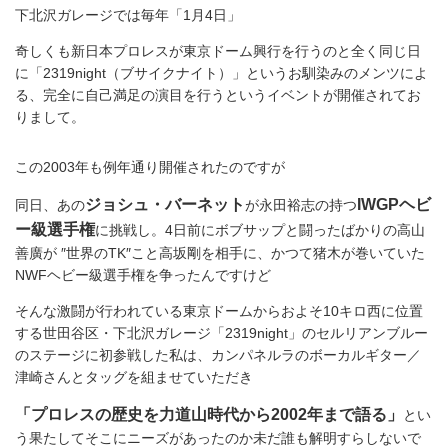
下北沢ガレージでは毎年「1月4日」
奇しくも新日本プロレスが東京ドーム興行を行うのと全く同じ日
に「2319night（ブサイクナイト）」というお馴染みのメンツによ
る、完全に自己満足の演目を行うというイベントが開催されてお
りまして。
この2003年も例年通り開催されたのですが
ジョシュ・バーネット
IWGPヘビ
同日、あの
が永田裕志の持つ
ー級選手権
に挑戦し。4日前にボブサップと闘ったばかりの高山
善廣が ″世界のTK″こと高坂剛を相手に、かつて猪木が巻いていた
NWFヘビー級選手権を争ったんですけど
そんな激闘が行われている東京ドームからおよそ10キロ西に位置
する世田谷区・下北沢ガレージ「2319night」のセルリアンブルー
のステージに初参戦した私は、カンパネルラのボーカルギター／
津崎さんとタッグを組ませていただき
「プロレスの歴史を力道山時代から2002年まで語る」
とい
う果たしてそこにニーズがあったのか未だ誰も解明すらしないで