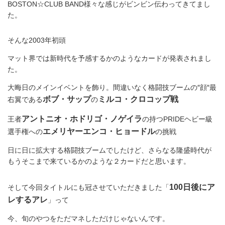
BOSTON☆CLUB BAND様々な感じがビンビン伝わってきてまし
た。
そんな2003年初頭
マット界では新時代を予感するかのようなカードが発表されまし
た。
大晦日のメインイベントを飾り。間違いなく格闘技ブームの″顔″最
ボブ・サップ
ミルコ・クロコップ戦
右翼である
の
アントニオ・ホドリゴ・ノゲイラ
王者
の持つPRIDEヘビー級
エメリヤーエンコ・ヒョードル
選手権への
の挑戦
日に日に拡大する格闘技ブームでしたけど、さらなる隆盛時代が
もうそこまで来ているかのような２カードだと思います。
100日後にア
そして今回タイトルにも冠させていただきました「
レするアレ
」って
今、旬のやつをただマネしただけじゃないんです。