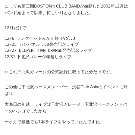
にしても第三期BOSTON☆CLUB BANDが始動した2002年12月は
バンド始まって以来、忙しい月となりました。
12月だけで
12/6 ランクヘッドみかん祭りvol.3
12/25 カンパネルラCD発売記念ライブ
12/27 DEEPER THAN ORANGE発売記念ライブ
12/31 下北沢ガレージ年越しライブ
↑↑これ下北沢ガレージの公式記録に載ってた分だけです。
この他に下北沢ベースメントバー、渋谷Club Asiaのイベントに呼
ばれ
大晦日の年越しライブは下北沢ガレージ→下北沢ベースメントバ
ーのハシゴでしたから
一ヶ月で最低でも7本ライブをやっていたんですね。