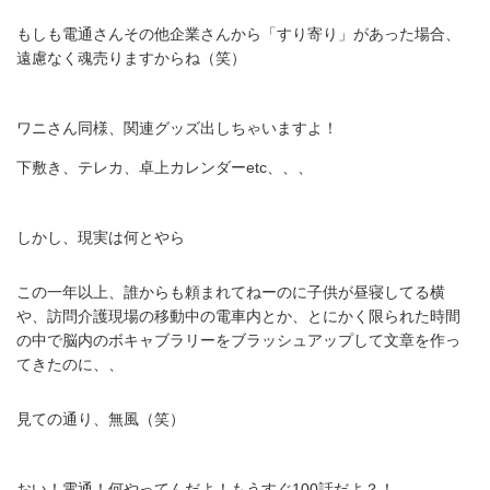
もしも電通さんその他企業さんから「すり寄り」があった場合、
遠慮なく魂売りますからね（笑）
ワニさん同様、関連グッズ出しちゃいますよ！
下敷き、テレカ、卓上カレンダーetc、、、
しかし、現実は何とやら
この一年以上、誰からも頼まれてねーのに子供が昼寝してる横
や、訪問介護現場の移動中の電車内とか、とにかく限られた時間
の中で脳内のボキャブラリーをブラッシュアップして文章を作っ
てきたのに、、
見ての通り、無風（笑）
おい！電通！何やってんだよ！もうすぐ100話だよ？！