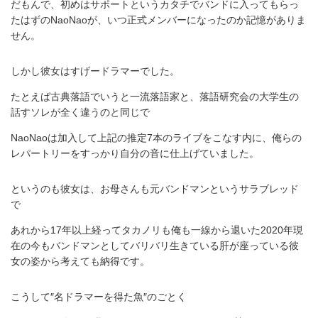
だもんで、初めはサポートというカタチでバンドに入ってもらっ
たはずのNaoNaoが、いつ正式メンバーになったのか記憶がありま
せん。
しかし彼女はすげードラマーでした。
たとえば古典落語でいうと一流落語家と、落語研究会の大学生の
話すソレが全く違うのと同じで
NaoNaoは加入して上記の推定7本のライブをこなす内に、俺らの
レパートリーをすっかり自分の音に仕上げていました。
というのも彼女は、お母さんも元バンドマンというサラブレッド
で
あれから17年以上経ってタカノリも俺も一線から退いた2020年現
在の今もバンドマンとしてバリバリ生きている肝が座っている彼
女の姿から考えても納得です。
こうして″名ドラマーを得た魚″のごとく