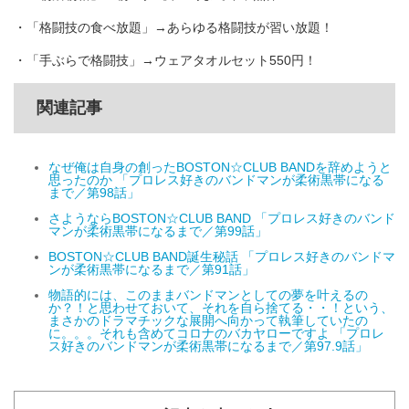
・「格闘技の食べ放題」→あらゆる格闘技が習い放題！
・「手ぶらで格闘技」→ウェアタオルセット550円！
関連記事
なぜ俺は自身の創ったBOSTON☆CLUB BANDを辞めようと
思ったのか 「プロレス好きのバンドマンが柔術黒帯になる
まで／第98話」
さようならBOSTON☆CLUB BAND 「プロレス好きのバンド
マンが柔術黒帯になるまで／第99話」
BOSTON☆CLUB BAND誕生秘話 「プロレス好きのバンドマ
ンが柔術黒帯になるまで／第91話」
物語的には、このままバンドマンとしての夢を叶えるの
か？！と思わせておいて、それを自ら捨てる・・！という、
まさかのドラマチックな展開へ向かって執筆していたの
に。。。それも含めてコロナのバカヤローですよ 「プロレ
ス好きのバンドマンが柔術黒帯になるまで／第97.9話」