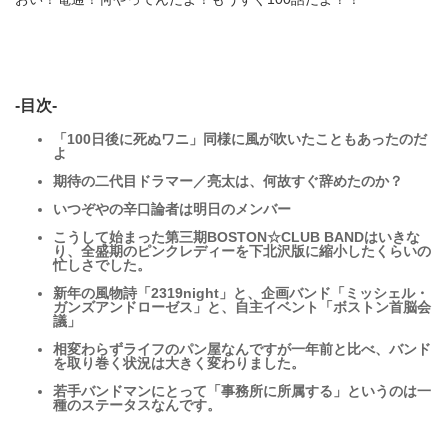
-目次-
「100日後に死ぬワニ」同様に風が吹いたこともあったのだ
よ
期待の二代目ドラマー／亮太は、何故すぐ辞めたのか？
いつぞやの辛口論者は明日のメンバー
こうして始まった第三期BOSTON☆CLUB BANDはいきな
り、全盛期のピンクレディーを下北沢版に縮小したくらいの
忙しさでした。
新年の風物詩「2319night」と、企画バンド「ミッシェル・
ガンズアンドローゼス」と、自主イベント「ボストン首脳会
議」
相変わらずライフのパン屋なんですが一年前と比べ、バンド
を取り巻く状況は大きく変わりました。
若手バンドマンにとって「事務所に所属する」というのは一
種のステータスなんです。