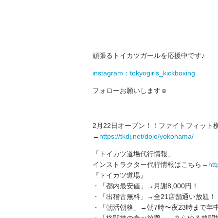
頑張るトイカツガールを応援中です♪
instagram：tokyogirls_kickboxing
フォローお願いします☺
2月22日オープン！！ファイトフィット
→
https://tkdj.net/dojo/yokohama/
「トイカツ道場代行情報」
インストラクター代行情報はこちら→
htt
『トイカツ道場』
・「都内最安値」→月謝8,000円！
・「出稽古無料」→全21店舗通い放題！
・「朝活朝格」→朝7時〜夜23時まで年