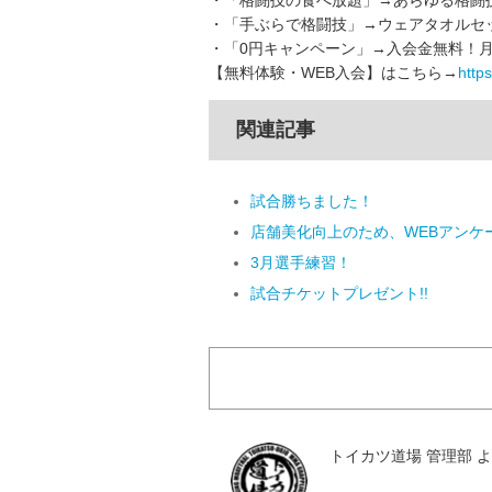
・「格闘技の食べ放題」→あらゆる格闘
・「手ぶらで格闘技」→ウェアタオルセッ
・「0円キャンペーン」→入会金無料！月
【無料体験・WEB入会】はこちら→
https:
関連記事
試合勝ちました！
店舗美化向上のため、WEBアンケ
3月選手練習！
試合チケットプレゼント!!
トイカツ道場 管理部 