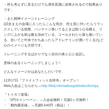
・何も考えずに見るだけでも潜在意識に反映されるので効果あり
です。
・また精神イメージトレーニング
(試合まえの会場に入ったらこんな気分、控え室に付いたらリラッ
クスしている状態、バンテージ巻いてるときは戦う心当構え、リ
ングに上がる前は腹を決めている、コールされたら落ち着いてい
る、合いてと中央でかちあったらアドレナリンが湧いてくる)など
心のイメージも大切です。
トレーニングするばかりでなく自分の体と心と会話し
意味のあるトレーニングしましょう！
どんなイメージかはあなたしだいです。
12月17日『ファイトフィット吉祥寺』オープン！
Web入会はこちらから→
http://tkdj.info/webregist/index/kichijoj
『トイカツ道場』
・「0円キャンペーン」→入会金無料！月謝2ヶ月無料！
・「都内最安値」→月謝8,640円（税込）！