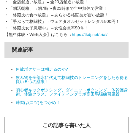
・「全店舗通い放題」→全20店舗通い放題！
・「朝活朝格」→朝7時〜夜23時まで年中無休で営業！
・「格闘技の食べ放題」→あらゆる格闘技が習い放題！
・「手ぶらで格闘技」→ウェアタオルセットレンタル500円！
・「格闘技女子急増中」→女性会員率50％！
【無料体験・WEB入会】はこちら→
https://tkdj.net/trial/
関連記事
何故ボクサーは朝走るのか?
飲み物を全部水に代えて格闘技のトレーニングをしたら得る
良い５つの結果！
初心者キックボクシング、ダイエットボクシング、体幹護身
術、体験クラス、ファイティングラボ高田馬場練習風景
練習は(コツ)をつかめ！
この記事を書いた人