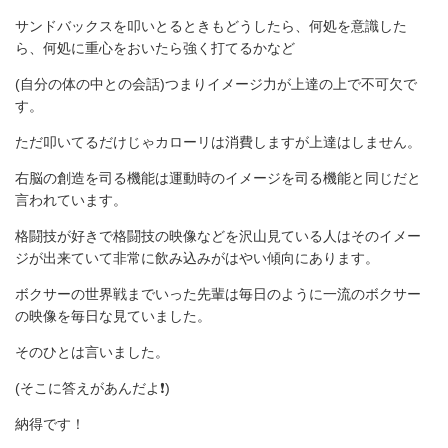
サンドバックスを叩いとるときもどうしたら、何処を意識した
ら、何処に重心をおいたら強く打てるかなど
(自分の体の中との会話)つまりイメージ力が上達の上で不可欠で
す。
ただ叩いてるだけじゃカローリは消費しますが上達はしません。
右脳の創造を司る機能は運動時のイメージを司る機能と同じだと
言われています。
格闘技が好きで格闘技の映像などを沢山見ている人はそのイメー
ジが出来ていて非常に飲み込みがはやい傾向にあります。
ボクサーの世界戦までいった先輩は毎日のように一流のボクサー
の映像を毎日な見ていました。
そのひとは言いました。
(そこに答えがあんだよ❗)
納得です！