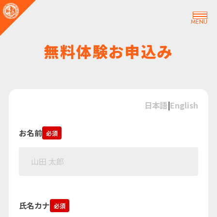
MENU
無料体験お申込み
日本語
|
English
お名前
必須
氏名カナ
必須