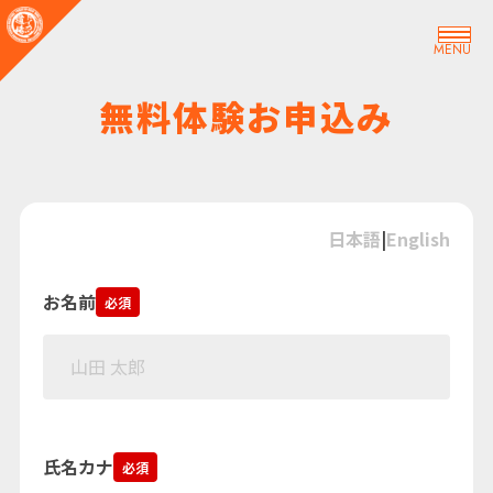
MENU
無料体験お申込み
日本語
|
English
お名前
必須
氏名カナ
必須