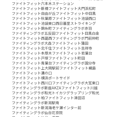
ファイトフィット六本木ステーション
ファイトフィット新橋
ファイトフィット大門浜松町
ファイトフィット自由が丘
ファイトフィット中目黒
ファイトフィット秋葉原
ファイトフィット池袋西口
ファイトフィット池袋東口
西日暮里ストライキング
ファイトフィット錦糸町
ファイティングラボ赤羽
ファイティングラボ五反田
ファイトフィット目黒白金
ファイトフィット西葛西
ファイティングラボ門前仲町
ファイティングラボ大森
ファイトフィット蒲田
ファイトフィット北千住
ファイトフィット吉祥寺
ファイトフィット本厚木
ファイトフィット若葉台
ファイトフィット戸塚
ファイトフィット町田
ファイトフィット青葉台
ファイティングラボ国分寺
ファイトフィット上大岡駅前
ファイトフィット綱島
ファイトフィット溝の口
ファイトフィット横浜ポートサイド
ファイトフィット西川口
ファイティングラボ大宮東口
ファイティングラボ新座AKZA
ファイトフィット川越
ファイティングラボ和光
トイカツグラップリング和光
ファイトフィット柏
ファイトフィット津田沼
ファイティングラボ新潟駅南
ファイトフィット新潟海老ケ瀬インター前
ファイティングラボ仙台花京院