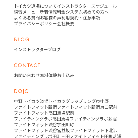
トイカツ道場について
インストラクター
スケジュール
練習メニュー
新着情報
料金システム
初めての方へ
よくある質問
お客様の声
利用規約・注意事項
プライバシーポリシー
会社概要
BLOG
インストラクターブログ
CONTACT
お問い合わせ
無料体験お申込み
DOJO
中野トイカツ道場
トイカツグラップリング東中野
ファイトフィット新宿
ファイトフィット新宿東口駅前
ファイトフィット高田馬場駅前
ファイティングラボ高田馬場
ファイティングラボ荻窪
ファイトフィット渋谷宇田川町
ファイトフィット渋谷宮益坂
ファイトフィット下北沢
ファイティングラボ田町三田
ファイトフィット田町芝浦