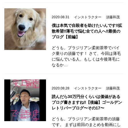
2020.08.31
インストラクター
須藤和茂
僕は本気で自殺者を助けたいんです‼️拡
散希望‼️薄毛で悩む全ての人へ‼️最後の
ブログ【前編】
どうも、ブラジリアン柔術茶帯でバイ
ク乗りの須藤です！ さて、今回は薄毛
に悩んでいる人、もしくは今後薄毛に
なるか…
2020.08.28
インストラクター
須藤和茂
読んだら30万円分くらいは価値がある
ブログ書きますね‼️【後編】ゴールデン
レトリバーブログ〜その17〜
どうも、ブラジリアン柔術茶帯の須藤
です。 まずは前回のまとめを動画にし