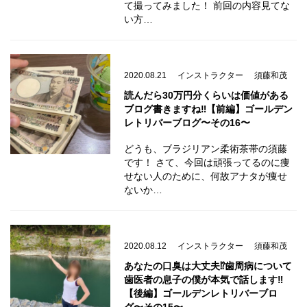
て撮ってみました！ 前回の内容見てな
い方…
2020.08.21
インストラクター
須藤和茂
読んだら30万円分くらいは価値がある
ブログ書きますね‼️【前編】ゴールデン
レトリバーブログ〜その16〜
どうも、ブラジリアン柔術茶帯の須藤
です！ さて、今回は頑張ってるのに痩
せない人のために、何故アナタが痩せ
ないか…
2020.08.12
インストラクター
須藤和茂
あなたの口臭は大丈夫⁉️歯周病について
歯医者の息子の僕が本気で話します‼️
【後編】ゴールデンレトリバーブロ