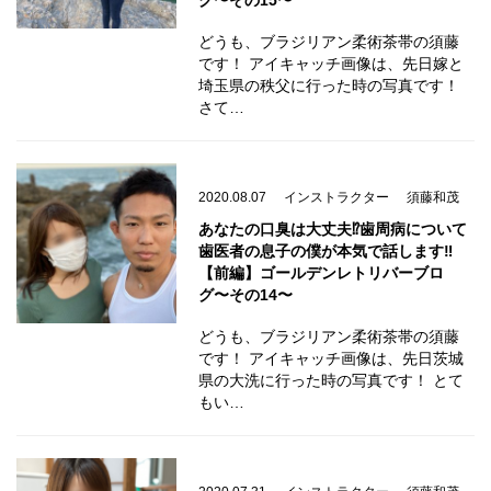
グ〜その15〜
どうも、ブラジリアン柔術茶帯の須藤
です！ アイキャッチ画像は、先日嫁と
埼玉県の秩父に行った時の写真です！
さて…
2020.08.07
インストラクター
須藤和茂
あなたの口臭は大丈夫⁉️歯周病について
歯医者の息子の僕が本気で話します‼️
【前編】ゴールデンレトリバーブロ
グ〜その14〜
どうも、ブラジリアン柔術茶帯の須藤
です！ アイキャッチ画像は、先日茨城
県の大洗に行った時の写真です！ とて
もい…