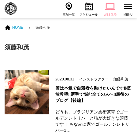
店舗一覧
スケジュール
WEB体験
MENU
HOME
須藤和茂
須藤和茂
2020.08.31
インストラクター
須藤和茂
僕は本気で自殺者を助けたいんです‼️拡
散希望‼️薄毛で悩む全ての人へ‼️最後の
ブログ【後編】
どうも、ブラジリアン柔術茶帯でゴー
ルデンレトリバーと猫が大好きな須藤
です！ ちなみに家でゴールデンレトリ
バー1…