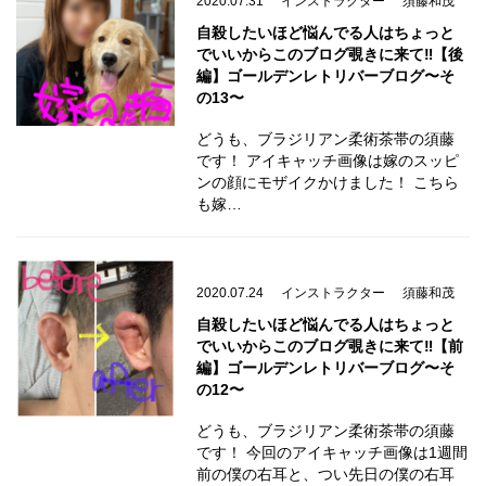
2020.07.31
インストラクター
須藤和茂
自殺したいほど悩んでる人はちょっと
でいいからこのブログ覗きに来て‼️【後
編】ゴールデンレトリバーブログ〜そ
の13〜
どうも、ブラジリアン柔術茶帯の須藤
です！ アイキャッチ画像は嫁のスッピ
ンの顔にモザイクかけました！ こちら
も嫁…
2020.07.24
インストラクター
須藤和茂
自殺したいほど悩んでる人はちょっと
でいいからこのブログ覗きに来て‼️【前
編】ゴールデンレトリバーブログ〜そ
の12〜
どうも、ブラジリアン柔術茶帯の須藤
です！ 今回のアイキャッチ画像は1週間
前の僕の右耳と、つい先日の僕の右耳