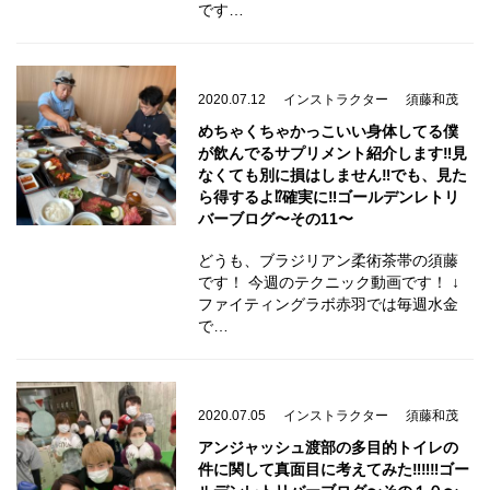
です…
2020.07.12
インストラクター
須藤和茂
めちゃくちゃかっこいい身体してる僕
が飲んでるサプリメント紹介します‼️見
なくても別に損はしません‼️でも、見た
ら得するよ⁉️確実に‼️ゴールデンレトリ
バーブログ〜その11〜
どうも、ブラジリアン柔術茶帯の須藤
です！ 今週のテクニック動画です！ ↓
ファイティングラボ赤羽では毎週水金
で…
2020.07.05
インストラクター
須藤和茂
アンジャッシュ渡部の多目的トイレの
件に関して真面目に考えてみた‼️‼️‼️ゴー