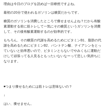
理由は今日のブログを読めば一目瞭然ですよね。
最初の20分で使われるガソリンは糖質だからです。
糖質のガソリンを消費したところで痩せませんよね？だから有酸
素運動する前に筋トレして一気にその糖質というガソリンを消費
して、その後有酸素運動するのが効率的です。
もちろん、その糖質の代謝を高めるためにビタミンB1、脂肪の代
謝を高めるためにビタミンB2、パントテン酸、ナイアシンをとっ
ていないと効率悪いので、ビタミンとらないでやみくもに運動だ
けして頑張ってる人見るともったいないなーって悲しい気持ちに
なります。
◾️つまり痩せるためには筋トレは意味ないの？
↓
はい、痩せません。