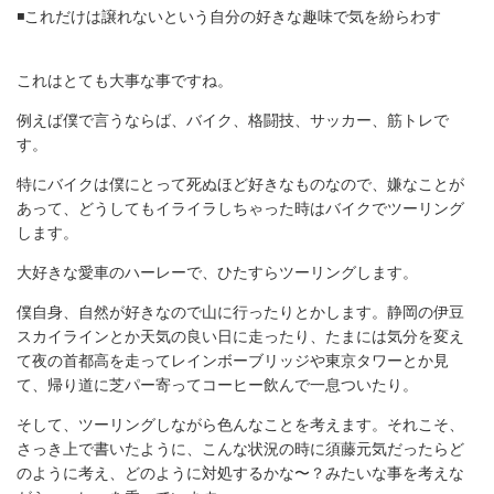
◾️これだけは譲れないという自分の好きな趣味で気を紛らわす
これはとても大事な事ですね。
例えば僕で言うならば、バイク、格闘技、サッカー、筋トレで
す。
特にバイクは僕にとって死ぬほど好きなものなので、嫌なことが
あって、どうしてもイライラしちゃった時はバイクでツーリング
します。
大好きな愛車のハーレーで、ひたすらツーリングします。
僕自身、自然が好きなので山に行ったりとかします。静岡の伊豆
スカイラインとか天気の良い日に走ったり、たまには気分を変え
て夜の首都高を走ってレインボーブリッジや東京タワーとか見
て、帰り道に芝パー寄ってコーヒー飲んで一息ついたり。
そして、ツーリングしながら色んなことを考えます。それこそ、
さっき上で書いたように、こんな状況の時に須藤元気だったらど
のように考え、どのように対処するかな〜？みたいな事を考えな