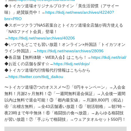
◆トイカツ道場オリジナルプロテイン「美生活習慣（アサイー
味）」絶賛販売中！→
https://tkdj.net/news/archives/42240?
bnr=PRO
◆スポーツクラブNAS若葉台とトイカツ道場全店舗が両方使える
「NASファイト会員」登場！
→
https://tkdj.net/news/archives/40206
◆いつでもどこでも習い放題！オンライン×外国語「トイカツオン
ライン外国語」→
https://tkdj.net/news/archives/28096
◆各店舗【無料体験・WEB入会】はこちら！→
https://tkdj.net/trial/
◆お近くの店舗を探す☆→
https://tkdj.net/dojo/
◆トイカツ道場代行情報代行情報はこちらから
→
https://twitter.com/tkdj_daikou
〜トイカツ道場⑦つのオススメ〜①「0円キャンペーン」→入会金
無料！月謝2ヶ月無料！②「一週間無料退会保証」→入会後一週間
以内は無料で退会可能！③「都内最安値」→月謝8,800円（税込）
④「出稽古無料」→全43店舗通い放題！⑤「朝活朝格」→朝7時～
夜23時まで年中無休！⑥「格闘技の食べ放題」→あらゆる格闘技
が習い放題！⑦「手ぶらで格闘技」→ウェアタオルセット550円！