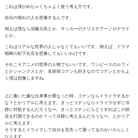
これは僕がめちゃくちゃよく使う考え方です。
自分の憧れの人を想像するんです。
例えば僕なら須藤元気とか、サッカーのクリスチアーノロナウド
とか。
これはリアルな世界の人じゃなくてもいいです。例えば、ドラマ
相棒の杉下右京を想像してもいいわけです。
それこそアニメの世界の人物でもいいです。ワンピースのルフィ
とかシャンクスとか、名探偵コナンも好きなのでコナンとかもよ
く僕は想像しますね。
上に書いた嫌な出来事が重なった時、コナンならイライラするか
な？とかリアルに考えます。きっとコナンならイライラせずに冷
静に対処するんだろうな〜。きっとコナンにらどうすればこの状
況を打開できるのか？って冷静に考えるんだろうな〜。とかリア
ルに考えます。
そうするとイライラして自分を見失って腐ってるのがバカらしく
なります。