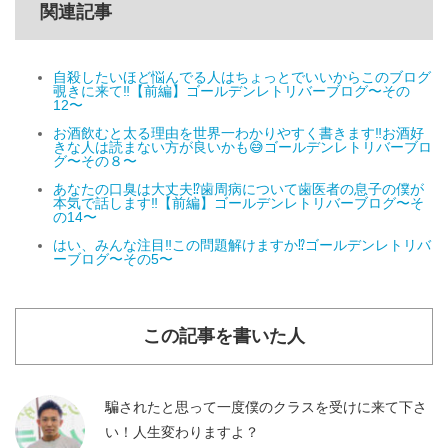
関連記事
自殺したいほど悩んでる人はちょっとでいいからこのブログ
覗きに来て‼️【前編】ゴールデンレトリバーブログ〜その
12〜
お酒飲むと太る理由を世界一わかりやすく書きます‼️お酒好
きな人は読まない方が良いかも😅ゴールデンレトリバーブロ
グ〜その８〜
あなたの口臭は大丈夫⁉️歯周病について歯医者の息子の僕が
本気で話します‼️【前編】ゴールデンレトリバーブログ〜そ
の14〜
はい、みんな注目‼️この問題解けますか⁉️ゴールデンレトリバ
ーブログ〜その5〜
この記事を書いた人
騙されたと思って一度僕のクラスを受けに来て下さ
い！人生変わりますよ？