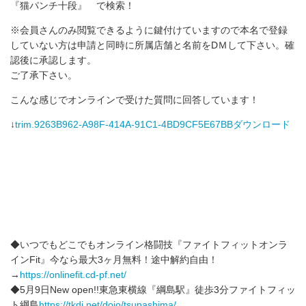
『猫パンチ十段』 で検索！
※会員さんのみ閲覧できるように鍵付けていますので本名で登録
していない方は申請と同時に所属店舗と名前をDＭして下さい。確
認後に承認します。
ご了承下さい。
こんな感じでオンラインで受けた質問に回答しています！
↓
trim.9263B962-A98F-414A-91C1-4BD9CF5E67BBダウンロード
◆いつでもどこでもオンライン格闘技‪『ファイトフィットオンラ
インFit』‬‪今なら‬最大3ヶ月無料！途中解約自由！‬‪
→
https://onlinefit.cd-pf.net/
◆5月9日New open!!東急東横線『綱島駅』徒歩3分ファイトフィッ
ト綱島
https://tkdj.net/dojo/tsunashima/