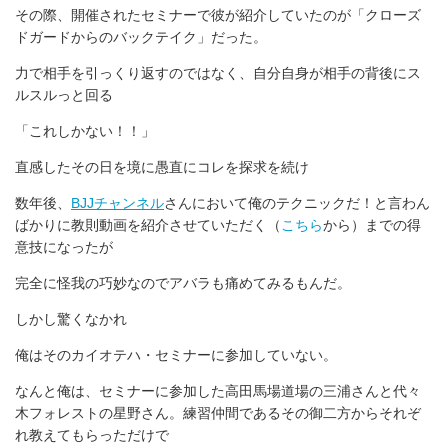
その際、開催されたセミナーで彼が紹介していたのが「クローズ
ドガードからのバックテイク」だった。
力で相手を引っくり返すのではなく、自分自身が相手の背後にス
ルスルっと回る
「これしかない！！」
直感したその日を境に愚直にコレを探求を続け
数年後、
BJJチャンネル
さんにおいて俺のテクニックだ！と言わん
ばかりに教則動画を紹介させていただく（
こちら
から）までの得
意技になったが
完全に怪我の巧妙なのでアバラも痛めてみるもんだ。
しかし驚くなかれ
俺はそのカイオテハ・セミナーに参加していない。
なんと俺は、セミナーに参加した高田馬場道場の三浦さんと代々
木フォレストの星野さん。練習仲間であるその御二方からそれぞ
れ教えてもらっただけで