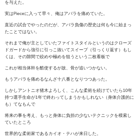
を与えた。
実はPieceに入って早々、俺はアバラを痛めていた。
直近の試合でやったのだが、アバラ負傷の歴史は何も今に始まっ
たことではない。
それまで俺が主としていたファイトスタイルというのはクローズ
ドガードから強引に引っこ抜いてスイープ（引っくり返す）もし
くは、その隙間で絞めや極めを狙うという二枚看板で
これが相当体幹を酷使するが故、骨が追いつかない。
もうアバラを痛めるなんざ十八番となりつつあった。
しかしアントニオ猪木よろしく、こんな柔術を続けていたら10年
持つ選手生命が1年で終わってしまうかもしれない（身体介護的に
も）てなもんで
将来の事を考え、もっと身体に負担の少ないテクニックを模索し
ていたところ
世界的な柔術家であるカイオ・テハが来日した。