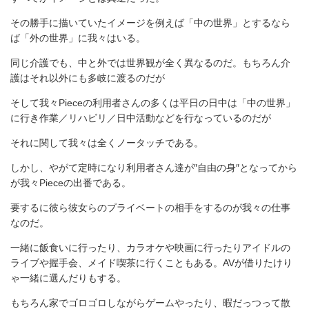
その勝手に描いていたイメージを例えば「中の世界」とするなら
ば「外の世界」に我々はいる。
同じ介護でも、中と外では世界観が全く異なるのだ。もちろん介
護はそれ以外にも多岐に渡るのだが
そして我々Pieceの利用者さんの多くは平日の日中は「中の世界」
に行き作業／リハビリ／日中活動などを行なっているのだが
それに関して我々は全くノータッチである。
しかし、やがて定時になり利用者さん達が″自由の身″となってから
が我々Pieceの出番である。
要するに彼ら彼女らのプライベートの相手をするのが我々の仕事
なのだ。
一緒に飯食いに行ったり、カラオケや映画に行ったりアイドルの
ライブや握手会、メイド喫茶に行くこともある。AVが借りたけり
ゃ一緒に選んだりもする。
もちろん家でゴロゴロしながらゲームやったり、暇だっつって散