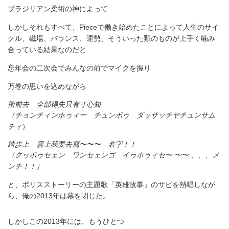
ブラジリアン柔術の神によって
しかしそれもすべて、Pieceで働き始めたことによって人生のサイ
クル、磁場、バランス、運勢、そういった類のものが上手く噛み
合っている結果なのだと
忘年会の二次会でみんなの前でマイクを握り
万巻の思いを込めながら
衝前去　全部得失只有寸心知
（チョンチィンホゥィー チュンボゥ ダッサッチヤチュンサム
チィ
）
跨歩上　雲上我要去寫〜〜〜　名字！！
（クヮボゥセェン ワンセェンゴ イゥホゥィセ〜 〜〜 、、、メ
ンチ！！）
と、ポリスストーリーの主題歌「英雄故事」のサビを熱唱しなが
ら、俺の2013年は幕を閉じた。
しかしこの2013年には、もうひとつ