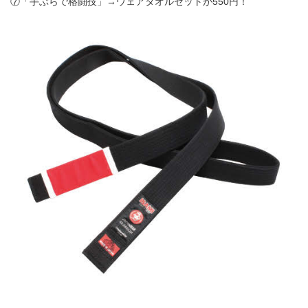
⑦「手ぶらで格闘技」→ウェアタオルセットが550円！