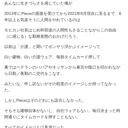
あんなに生きづらさを感じていた俺が
2013年にPieceの面接を受けてから2021年8月現在に至るまで、8
年以上も気楽そうに人間をやれているのは
モヒカン社長はじめ幹部達の人間性もさることながらこの自由
（に感じる）な勤務形態のおかげだろう。
以前は「介護」と聞いてボンヤリ浮かぶイメージって
白い建物、白い介護ウェア、毎朝タイムカード押して
裏ではベテランのババアやオッサンから暴言や陰口を叩かれなが
ら日勤／夜勤の二交代をこなす。
みたいな。申し訳ないがその程度のイメージしか持ってなかっ
た。
しかしPieceはそのどれにも該当しなかった。
そもそも建物自体がないし、自社ウェアもない。毎日決まった時
間通りにタイムカードを押すこともない。
すべてがイメージとは真逆だった。