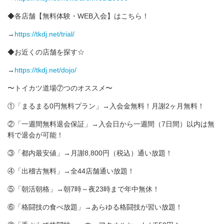
◆各店舗【無料体験・WEB入会】はこちら！
→
https://tkdj.net/trial/
◆お近くの店舗を探す☆
→
https://tkdj.net/dojo/
〜トイカツ道場⑦つのオススメ〜
①「まるまる0円無料プラン」→入会金無料！月謝2ヶ月無料！
②「一週間無料退会保証」→入会日から一週間（7日間）以内は無
料で退会が可能！
③「都内最安値」→月謝8,800円（税込）通い放題！
④「出稽古無料」→全44店舗通い放題！
⑤「朝活朝格」→朝7時～夜23時まで年中無休！
⑥「格闘技の食べ放題」→あらゆる格闘技が習い放題！