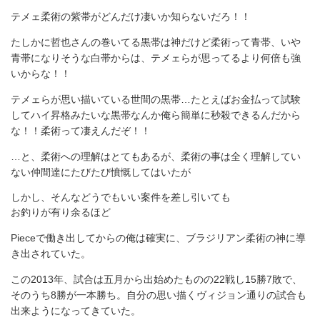
テメェ柔術の紫帯がどんだけ凄いか知らないだろ！！
たしかに哲也さんの巻いてる黒帯は神だけど柔術って青帯、いや
青帯になりそうな白帯からは、テメェらが思ってるより何倍も強
いからな！！
テメェらが思い描いている世間の黒帯…たとえばお金払って試験
してハイ昇格みたいな黒帯なんか俺ら簡単に秒殺できるんだから
な！！柔術って凄えんだぞ！！
…と、柔術への理解はとてもあるが、柔術の事は全く理解してい
ない仲間達にたびたび憤慨してはいたが
しかし、そんなどうでもいい案件を差し引いても
お釣りが有り余るほど
Pieceで働き出してからの俺は確実に、ブラジリアン柔術の神に導
き出されていた。
この2013年、試合は五月から出始めたものの22戦し15勝7敗で、
そのうち8勝が一本勝ち。自分の思い描くヴィジョン通りの試合も
出来ようになってきていた。