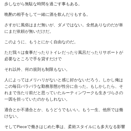
歩しながら無駄な時間を過ごす事もある。
晩酌の相手をして一緒に酒を飲んだりもする。
さすがに風俗はまだ無いが、ダメではない。全然ありなのだが単
にまだ依頼が無いだけだ。
このように、もうとにかく自由なのだ。
ただ我々は食事だったりトイレだったり風呂だったりサポートが
必要なところで手を貸すだけで
それ以外、何の規則も制限もない。
人によってはメリハリがないと感じ好かないだろう。しかし俺は
この毎日バラバラな勤務形態が性分に合った。もしかしたら、そ
れまで当たり前だと思っていたルーティンワークも生きづらさの
一因を担っていたのかもしれない。
適合とか不適合とか、もうどうでもいい。もう一生、他所では働
けない。
そしてPieceで働きはじめた事は、柔術スタイルにも多大なる影響