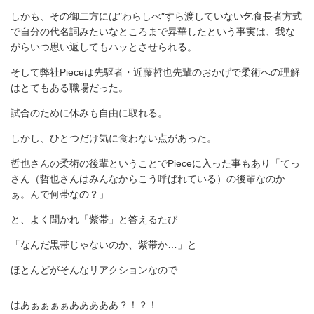
しかも、その御二方には″わらしべ″すら渡していない乞食長者方式
で自分の代名詞みたいなところまで昇華したという事実は、我な
がらいつ思い返してもハッとさせられる。
そして弊社Pieceは先駆者・近藤哲也先輩のおかげで柔術への理解
はとてもある職場だった。
試合のために休みも自由に取れる。
しかし、ひとつだけ気に食わない点があった。
哲也さんの柔術の後輩ということでPieceに入った事もあり「てっ
さん（哲也さんはみんなからこう呼ばれている）の後輩なのか
ぁ。んで何帯なの？」
と、よく聞かれ「紫帯」と答えるたび
「なんだ黒帯じゃないのか、紫帯か…」と
ほとんどがそんなリアクションなので
はあぁぁぁぁあああああ？！？！