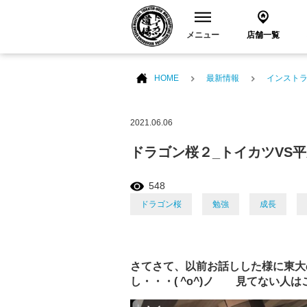
メニュー
店舗一覧
HOME
最新情報
インスト
2021.06.06
ドラゴン桜２_トイカツVS
548
ドラゴン桜
勉強
成長
さてさて、以前お話しした様に東大
し・・・( ^o^)ノ 見てない人は