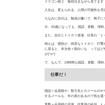
ドラゴン桜２ 毎回泣きながら見てます 
人生は、変えられる、人間の可能性を否
ちなみに自分は、勉強が嫌いで、椅子に
今、45歳になっても、国語、算数、理科
また、自分とトイカツ道場、社長の「ト
例えば、寝技が、得意なトイカツ、打撃
に居ると、本当色々面白いな、ってほど
が(^o^)
で、なんで、10時間も国語、算数、理科
仕事だ！
国語＝会員様や、取引先とのメールのや
するメールも、年の差があるので気を遣う
算数＝会員様の月謝 従業員の給与 ん