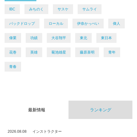
IBC
みちのく
サスケ
サムライ
バックドロップ
ローカル
伊奈かっぺい
偉人
偉業
功績
大谷翔平
東北
東日本
花巻
英雄
菊池雄星
藤原喜明
青年
青春
最新情報
ランキング
2026.08.08
インストラクター