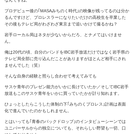
なんですね。
プロデビュー後の｢MASAみちのく時代｣の映像が残ってるのは分か
るんですけど、プロレスラーになりたいだけの高校生を卒業した
その後もテレビ局がわざわざ東京まで追いかけて撮るかね？
岩手ローカル局はネタが少ないからだろ、とナメてはいけませ
ん。
俺は20代の頃、自分のバンドをIBC岩手放送だけではなく岩手県の
テレビ局全部に売り込んだことがありますがほとんど相手にされ
ませんでした（笑）
そんな自身の経験と照らし合わせて考えてみても
サスケ青年のプレゼン能力がいかに長けていたか／そしてIBC岩手
放送もこのサスケ青年をいかに買っていたかが計り知れます。
ひょっとしたらこうした体制の下｢みちのくプロレス｣計画は表面
化で進んでいたのかもしれません。
とはいっても｢青春のバックドロップ｣のインタビューシーンでは
ユニバーサルからの独立についても、それらしい野望も一切、口