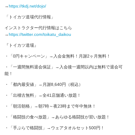
→
https://tkdj.net/dojo/
「トイカツ道場代行情報」
インストラクター代行情報はこちら
→
https://twitter.com/toikatu_daikou
『トイカツ道場』
・「0円キャンペーン」→入会金無料！月謝2ヶ月無料！
・「一週間無料退会保証」→入会後一週間以内は無料で退会可
能！
・「都内最安値」→月謝8,640円（税込）
・「出稽古無料」→全41店舗通い放題！
・「朝活朝格」→朝7時～夜23時まで年中無休！
・「格闘技の食べ放題」→あらゆる格闘技が習い放題！
・「手ぶらで格闘技」→ウェアタオルセット500円！