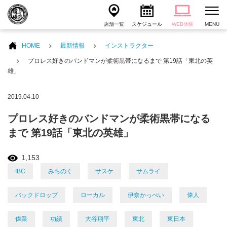
店舗一覧
スケジュール
WEB体験
MENU
HOME
最新情報
インストラクター
プロレス好きのバンドマンが柔術黒帯になるまで 第19話「東北の英
雄」
2019.04.10
プロレス好きのバンドマンが柔術黒帯になる
まで 第19話「東北の英雄」
1,153
IBC
みちのく
サスケ
サムライ
バックドロップ
ローカル
伊奈かっぺい
偉人
偉業
功績
大谷翔平
東北
東日本