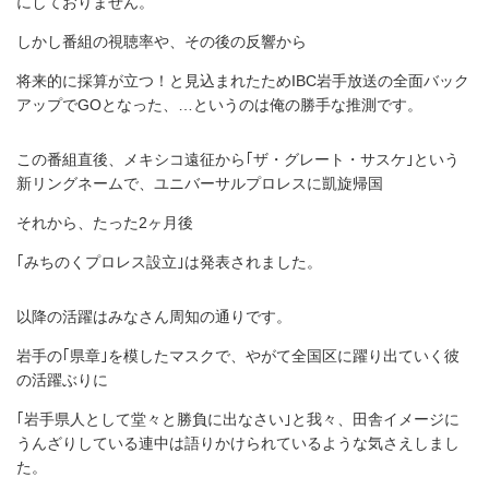
にしておりません。
しかし番組の視聴率や、その後の反響から
将来的に採算が立つ！と見込まれたためIBC岩手放送の全面バック
アップでGOとなった、…というのは俺の勝手な推測です。
この番組直後、メキシコ遠征から｢ザ・グレート・サスケ｣という
新リングネームで、ユニバーサルプロレスに凱旋帰国
それから、たった2ヶ月後
｢みちのくプロレス設立｣は発表されました。
以降の活躍はみなさん周知の通りです。
岩手の｢県章｣を模したマスクで、やがて全国区に躍り出ていく彼
の活躍ぶりに
｢岩手県人として堂々と勝負に出なさい｣と我々、田舎イメージに
うんざりしている連中は語りかけられているような気さえしまし
た。