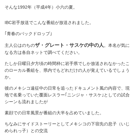
そんな1992年（平成4年）小六の夏。
IBC岩手放送でこんな番組が放送されました。
｢青春のバックドロップ｣
ザ・グレート・サスケの中の人
主人公はのちの
。本名が気に
なる方は各自ネットで調べてください。
たしか日曜日夕方頃の時間枠に岩手県でしか放送されなかったこ
のローカル番組を、県内でもどれだけの人が覚えているでしょう
か。
彼のメキシコ遠征中の日常を追ったドキュメント風の内容で、現
地で名乗っていた覆面レスラー｢ニンジャ・サスケ｣としての試合
シーンも流れましたが
素顔での日常風景が番組の大半を占めていました。
ちなみにサイドストーリーとしてメキシコの下宿先の息子（いじ
められっ子）との交流