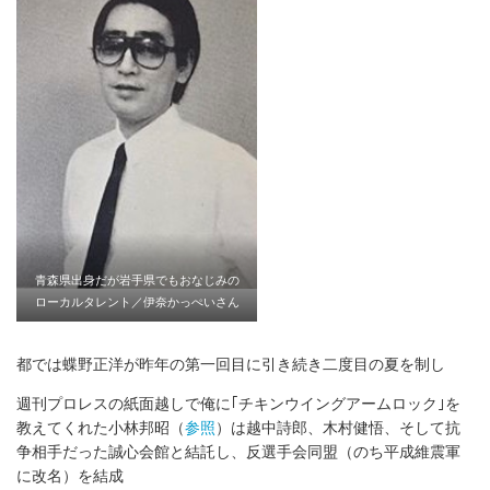
青森県出身だが岩手県でもおなじみの
ローカルタレント／伊奈かっぺいさん
都では蝶野正洋が昨年の第一回目に引き続き二度目の夏を制し
週刊プロレスの紙面越しで俺に｢チキンウイングアームロック｣を
教えてくれた小林邦昭（
参照
）は越中詩郎、木村健悟、そして抗
争相手だった誠心会館と結託し、反選手会同盟（のち平成維震軍
に改名）を結成