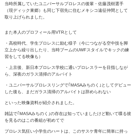
当時所属していたユニバーサルプロレスの後輩・佐藤茂樹選手
（現ディック東郷）も同じ下宿先に住むメキシコ遠征仲間として
取り上げられました。
また本人のプロフィール用VTRとして
・高校時代、学生プロレスに励む様子（今につながる空中技を脚
立上から繰り出したり、当時ブームのUWFスタイルでキックの練
習をしてる映像も）
・上京後、新日本プロレス学校に通いプロレスラーを目指しなが
ら、深夜のガラス清掃のアルバイト
・ユニバーサルプロレスリングで｢MASAみちのく｣としてデビュー
した後も、まだガラス清掃のアルバイトは辞められない
といった映像資料が紹介されました。
雑誌で｢MASAみちのく｣の存在は知っていましたけど動いて喋る彼
を見るのはこの番組が初めてで
プロレス気狂い小学生のハートは、このサスケ青年に簡単に持っ