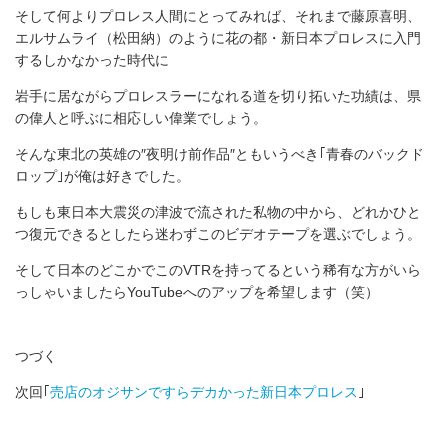
そして何よりプロレス人間にとってみれば、それまで藤原喜明、
エルサムライ（松田納）のように花の都・新日本プロレスに入門
するしかなかった時代に
岩手に居ながらプロレスラーになれる道を切り拓いた功績は、県
の偉人と呼ぶに相応しい偉業でしょう。
そんな東北の英雄の″夜明け前作品″ともいうべき｢青春のバックド
ロップ｣が俺は好きでした。
もしも東日本大震災の津波で流された私物の中から、どれかひと
つ復元できるとしたら迷わずこのビデオテープを選ぶでしょう。
そして日本のどこかでこのVTRを持ってるという稀有な方がいら
っしゃいましたらYouTubeへのアップを希望します（笑）
つづく
次回｢
売店のオジサンですらデカかった新日本プロレス
｣