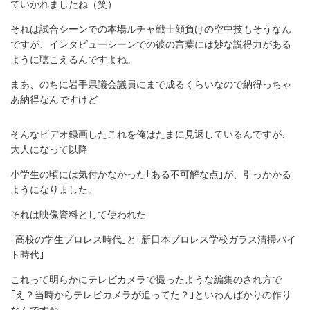
ていかれましたね（笑）
それは試合シーンでの本場ルチャ戦士顔負けの空中技もそうなん
ですが、インタビューシーンでの彼の言葉には妙な説得力がある
ように聴こえるんですよね。
まあ、のちに岩手県議会議員にまで成るくらいなので納得っちゃ
あ納得なんですけど
そんなビデオ録画したこれを俺はたまに見返しているんですが、
大人になって以降
小学生の頃には気付かなかった｢ある不可解な点｣が、引っかかる
ようになりました。
それは映像資料として使われた
｢高校の学生プロレス時代｣と｢新日本プロレス学校ガラス清掃バイ
ト時代｣
これって明らかにテレビカメラで撮ったような編集のされ方で
｢え？当時からテレビカメラが追ってた？｣といわんばかりの作り