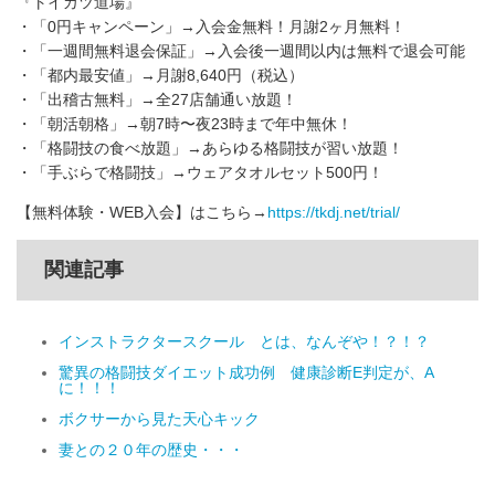
『トイカツ道場』
・「0円キャンペーン」→入会金無料！月謝2ヶ月無料！
・「一週間無料退会保証」→入会後一週間以内は無料で退会可能
・「都内最安値」→月謝8,640円（税込）
・「出稽古無料」→全27店舗通い放題！
・「朝活朝格」→朝7時〜夜23時まで年中無休！
・「格闘技の食べ放題」→あらゆる格闘技が習い放題！
・「手ぶらで格闘技」→ウェアタオルセット500円！
【無料体験・WEB入会】はこちら→
https://tkdj.net/trial/
関連記事
インストラクタースクール とは、なんぞや！？！？
驚異の格闘技ダイエット成功例 健康診断E判定が、A
に！！！
ボクサーから見た天心キック
妻との２０年の歴史・・・