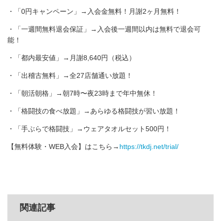
・「0円キャンペーン」→入会金無料！月謝2ヶ月無料！
・「一週間無料退会保証」→入会後一週間以内は無料で退会可
能！
・「都内最安値」→月謝8,640円（税込）
・「出稽古無料」→全27店舗通い放題！
・「朝活朝格」→朝7時〜夜23時まで年中無休！
・「格闘技の食べ放題」→あらゆる格闘技が習い放題！
・「手ぶらで格闘技」→ウェアタオルセット500円！
【無料体験・WEB入会】はこちら→
https://tkdj.net/trial/
関連記事