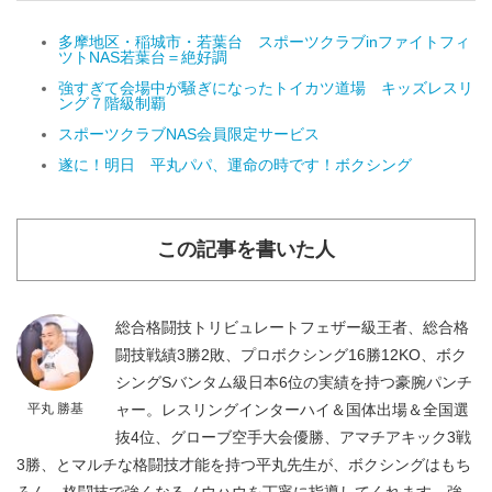
多摩地区・稲城市・若葉台 スポーツクラブinファイトフィ
ツトNAS若葉台＝絶好調
強すぎて会場中が騒ぎになったトイカツ道場 キッズレスリ
ング７階級制覇
スポーツクラブNAS会員限定サービス
遂に！明日 平丸パパ、運命の時です！ボクシング
この記事を書いた人
総合格闘技トリビュレートフェザー級王者、総合格
闘技戦績3勝2敗、プロボクシング16勝12KO、ボク
シングSバンタム級日本6位の実績を持つ豪腕パンチ
平丸 勝基
ャー。レスリングインターハイ＆国体出場＆全国選
抜4位、グローブ空手大会優勝、アマチアキック3戦
3勝、とマルチな格闘技才能を持つ平丸先生が、ボクシングはもち