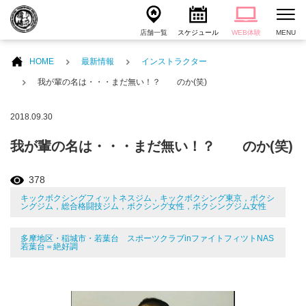
店舗一覧
スケジュール
WEB体験
MENU
HOME
最新情報
インストラクター
我が輩の名は・・・まだ無い！？ のか(笑)
2018.09.30
我が輩の名は・・・まだ無い！？ のか(笑)
378
キックボクシングフィットネスジム，キックボクシング東京，ボクシ
ングジム，総合格闘技ジム，ボクシング女性，ボクシングジム女性
多摩地区・稲城市・若葉台 スポーツクラブinファイトフィツトNAS
若葉台＝絶好調