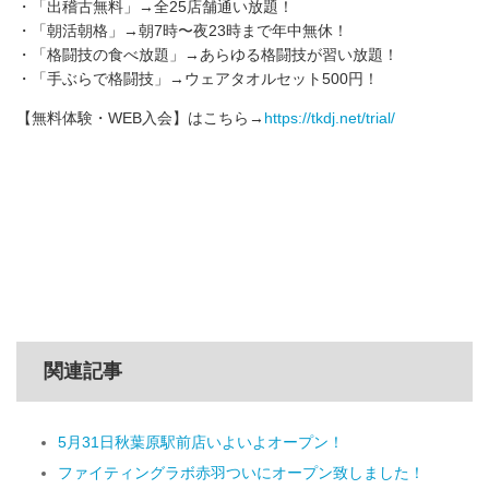
・「出稽古無料」→全25店舗通い放題！
・「朝活朝格」→朝7時〜夜23時まで年中無休！
・「格闘技の食べ放題」→あらゆる格闘技が習い放題！
・「手ぶらで格闘技」→ウェアタオルセット500円！
【無料体験・WEB入会】はこちら→
https://tkdj.net/trial/
関連記事
5月31日秋葉原駅前店いよいよオープン！
ファイティングラボ赤羽ついにオープン致しました！