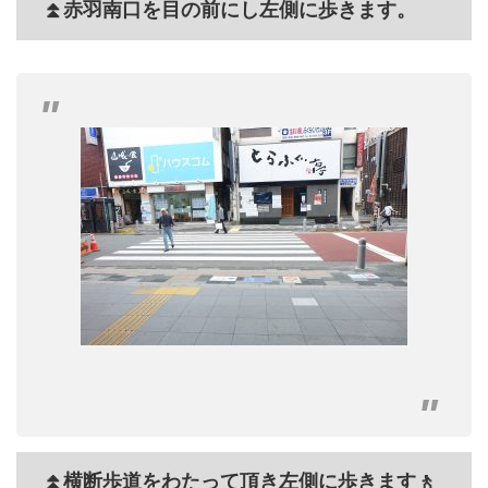
⏫赤羽南口を目の前にし左側に歩きます。
⏫横断歩道をわたって頂き左側に歩きます🚶