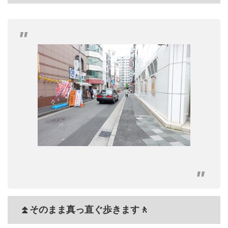
⏫そのまま真っ直ぐ歩きます🚶