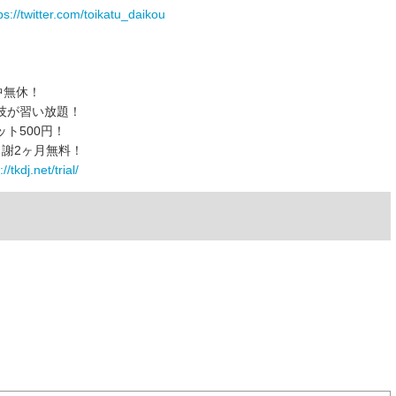
s://twitter.com/toikatu_daikou
中無休！
技が習い放題！
ト500円！
謝2ヶ月無料！
//tkdj.net/trial/