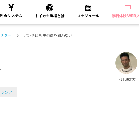
料金システム
トイカツ道場とは
スケジュール
無料体験/WEB
ラクター
パンチは相手の顔を狙わない
い
下川原雄大
クシング