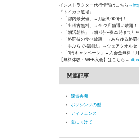
インストラクター代行情報はこちら
→http
『トイカツ道場』
・「都内最安値」→月謝8,000円！
・「出稽古無料」→全22店舗通い放題！
・「朝活朝格」→朝7時〜夜23時まで年
・「格闘技の食べ放題」→あらゆる格闘
・「手ぶらで格闘技」→ウェアタオルセッ
・「0円キャンペーン」→入会金無料！月
【無料体験・WEB入会】はこちら→
https:
関連記事
練習再開
ボクシングの型
ディフェンス
夏に向けて