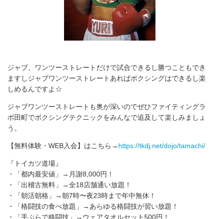
ジャブ、ワンツーストレートだけで試合できるし勝つこともでき
ますしジャブワンツーストレートあればボクシングはできるし楽
しめるんですよ☆
ジャブワンツーストレートも奥が深いのでぜひファイティングラ
ボ田町でボクシングテクニックをみんなで追及して楽しみましょ
う。
【無料体験・WEB入会】はこちら→
https://tkdj.net/dojo/tamachi/
『トイカツ道場』
・「都内最安値」→月謝8,000円！
・「出稽古無料」→全18店舗通い放題！
・「朝活朝格」→朝7時〜夜23時まで年中無休！
・「格闘技の食べ放題」→あらゆる格闘技が習い放題！
・「手ぶらで格闘技」→ウェアタオルセット500円！