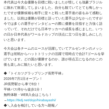
本代表は今大会優勝を目標に戦いましたが惜しくも強豪ブラジル
に敗れて敗退してしまいました。自分も観ていてとても悔しかっ
たですが優勝候補を相手に堂々と戦った選手達の姿をみて感動し
ました。以前は優勝が目標と語っていた選手は少なかったですが
今では多くの選手がインタビューの際に優勝を目指すと力強く語
っていて、それだけでも日本サッカーの成長を感じました。いつ
の日か日本代表がワールドカップの頂点に立つ日を楽しみにした
いと思います。
今大会は各チームのエースが活躍していてアルゼンチンのメッシ
選手は初戦からハットトリックの活躍で現時点で合計7ゴールを挙
げています。どの国が優勝するのか、誰が得点王になるのかこの
後も楽しみに観たいと思います。
◆『トイカツグラップリング長野平林』
2026年7月1日オープン！
JR長野駅から車で8分！
平林バス停から徒歩1分！
無料体験・WEB入会はこちら！
→
https://tkdj.net/dojo/hirabayashi/
◆＼入会を検討している方へ朗報／