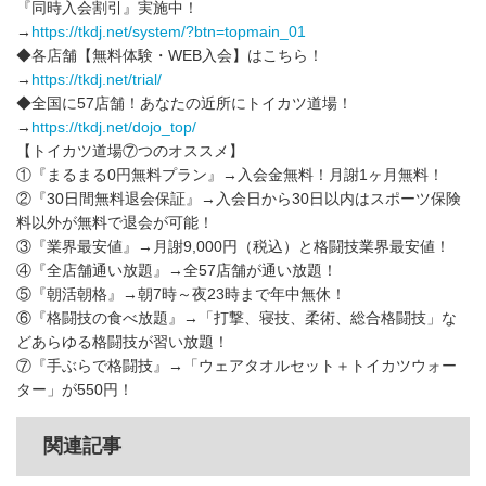
『同時入会割引』実施中！
→
https://tkdj.net/system/?btn=topmain_01
◆各店舗【無料体験・WEB入会】はこちら！
→
https://tkdj.net/trial/
◆全国に57店舗！あなたの近所にトイカツ道場！
→
https://tkdj.net/dojo_top/
【トイカツ道場⑦つのオススメ】
①『まるまる0円無料プラン』→入会金無料！月謝1ヶ月無料！
②『30日間無料退会保証』→入会日から30日以内はスポーツ保険
料以外が無料で退会が可能！
③『業界最安値』→月謝9,000円（税込）と格闘技業界最安値！
④『全店舗通い放題』→全57店舗が通い放題！
⑤『朝活朝格』→朝7時～夜23時まで年中無休！
⑥『格闘技の食べ放題』→「打撃、寝技、柔術、総合格闘技」な
どあらゆる格闘技が習い放題！
⑦『手ぶらで格闘技』→「ウェアタオルセット＋トイカツウォー
ター」が550円！
関連記事