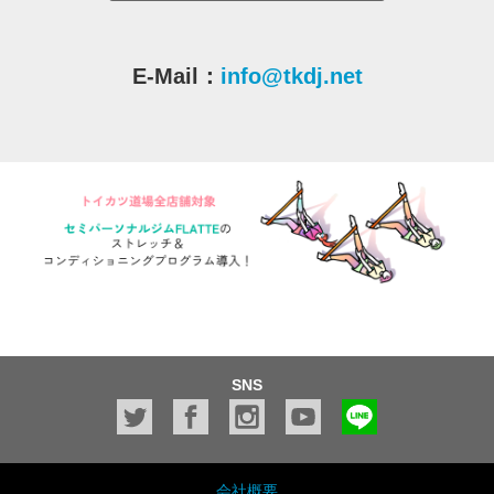
E-Mail：
info@tkdj.net
SNS
会社概要