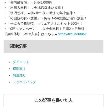
・「都内最安値」→月謝8,000円！
・「出稽古無料」→全18店舗通い放題！
・「朝活朝格」→朝7時〜夜23時まで年中無休！
・「格闘技の食べ放題」→あらゆる格闘技が習い放題！
・「手ぶらで格闘技」→ウェアタオルセット500円！
・「0円キャンペーン」→入会金無料！月謝2ヶ月無料！
【無料体験・WEB入会】はこちら→
https://tkdj.net/trial/
関連記事
ダイエット
初鳥取！
阿波踊り
シックスパック
この記事を書いた人