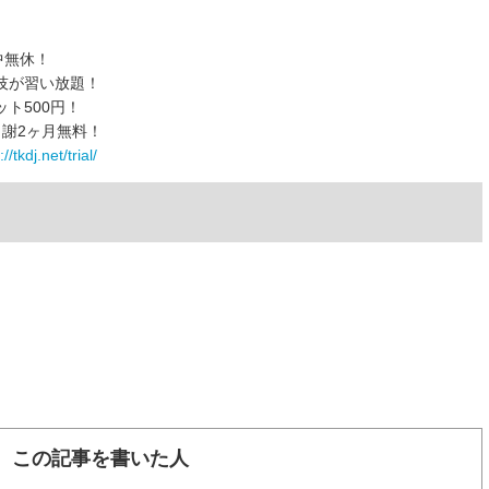
中無休！
技が習い放題！
ト500円！
謝2ヶ月無料！
//tkdj.net/trial/
この記事を書いた人