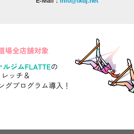
E-Mail：
info@tkdj.net