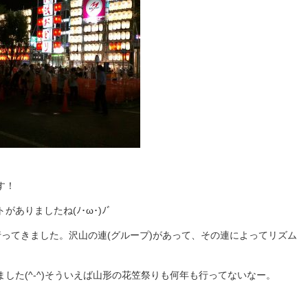
す！
ありましたね(ﾉ･ω･)ﾉﾞ
ってきました。沢山の連(グループ)があって、その連によってリズム
した(^-^)そういえば山形の花笠祭りも何年も行ってないなー。