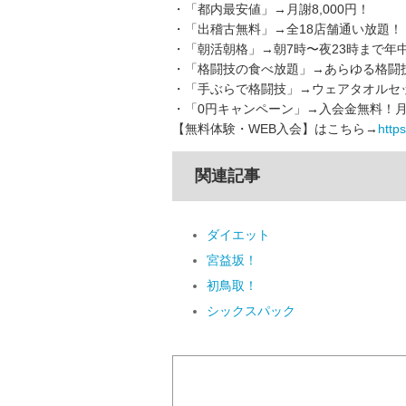
・「都内最安値」→月謝8,000円！
・「出稽古無料」→全18店舗通い放題！
・「朝活朝格」→朝7時〜夜23時まで年
・「格闘技の食べ放題」→あらゆる格闘
・「手ぶらで格闘技」→ウェアタオルセッ
・「0円キャンペーン」→入会金無料！月
【無料体験・WEB入会】はこちら→
https:
関連記事
ダイエット
宮益坂！
初鳥取！
シックスパック