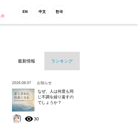
EN
中文
한국
入会
最新情報
ランキング
2026.08.07
お知らせ
なぜ、人は何度も同
じ不調を繰り返すの
でしょうか？
30