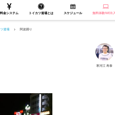
料金システム
トイカツ道場とは
スケジュール
無料体験/WEB
カツ道場
阿波踊り
寒河江 寿泰