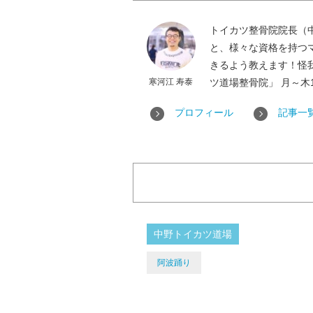
トイカツ整骨院院長（
と、様々な資格を持つ
きるよう教えます！怪
寒河江 寿泰
ツ道場整骨院」 月～木14：
プロフィール
記事一
中野トイカツ道場
阿波踊り