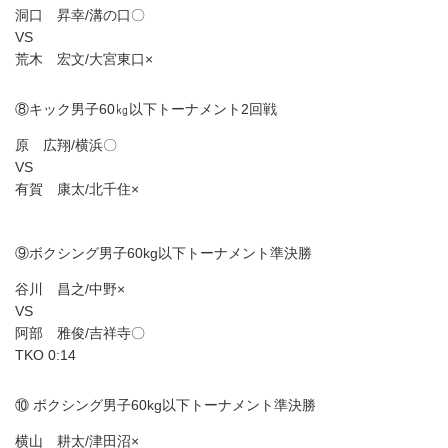
洞口 昇幸/溝の口〇
VS
荒木 宏文/大宮東口×
⑧キック男子60㎏以下トーナメント2回戦
原 広翔/横浜〇
VS
有賀 康太/北千住×
⑨ボクシング男子60kg以下トーナメント準決勝
谷川 昌之/中野×
VS
阿部 雅俊/吉祥寺〇
TKO 0:14
⑩ ボクシング男子60kg以下トーナメント準決勝
横山 耕太/津田沼×