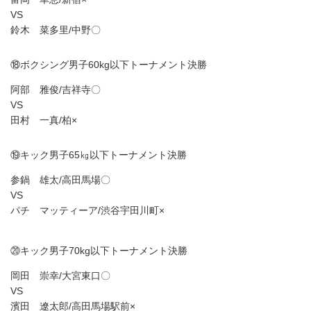
VS
鈴木 菜多里/中野〇
⑱ボクシング男子60kg以下トーナメント決勝
阿部 雅俊/吉祥寺〇
VS
田村 一真/柏×
⑲キック男子65㎏以下トーナメント決勝
参鍋 雄太/高田馬場〇
VS
パチ マッティーア/渋谷宇田川町×
⑳キック男子70kg以下トーナメント決勝
岡田 崇幸/大宮東口〇
VS
濱田 遼太郎/高田馬場駅前×