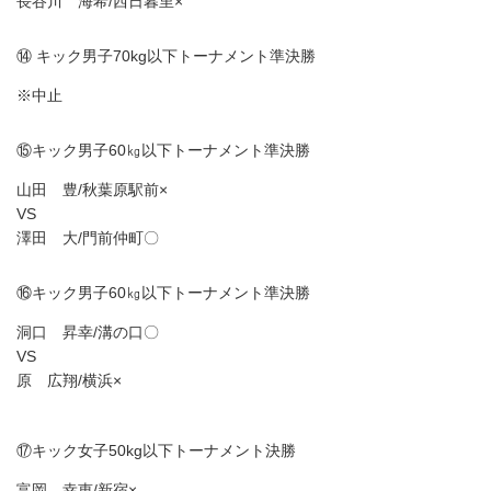
長谷川 海希/西日暮里×
⑭ キック男子70kg以下トーナメント準決勝
※中止
⑮キック男子60㎏以下トーナメント準決勝
山田 豊/秋葉原駅前×
VS
澤田 大/門前仲町〇
⑯キック男子60㎏以下トーナメント準決勝
洞口 昇幸/溝の口〇
VS
原 広翔/横浜×
⑰キック女子50kg以下トーナメント決勝
富岡 幸恵/新宿×