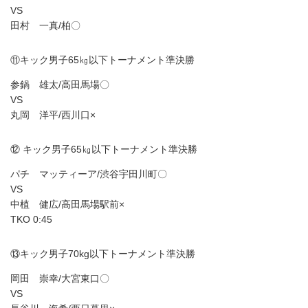
VS
田村 一真/柏〇
⑪キック男子65㎏以下トーナメント準決勝
参鍋 雄太/高田馬場〇
VS
丸岡 洋平/西川口×
⑫ キック男子65㎏以下トーナメント準決勝
パチ マッティーア/渋谷宇田川町〇
VS
中植 健広/高田馬場駅前×
TKO 0:45
⑬キック男子70kg以下トーナメント準決勝
岡田 崇幸/大宮東口〇
VS