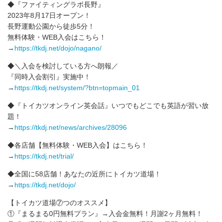
◆『ファイティングラボ長野』
2023年8月17日オープン！
長野運動公園から徒歩5分！
無料体験・WEB入会はこちら！
→
https://tkdj.net/dojo/nagano/
◆＼入会を検討している方へ朗報／
『同時入会割引』実施中！
→
https://tkdj.net/system/?btn=topmain_01
◆『トイカツオンライン英会話』いつでもどこでも英語が習い放
題！
→
https://tkdj.net/news/archives/28096
◆各店舗【無料体験・WEB入会】はこちら！
→
https://tkdj.net/trial/
◆全国に58店舗！あなたの近所にトイカツ道場！
→
https://tkdj.net/dojo/
【トイカツ道場⑦つのオススメ】
①『まるまる0円無料プラン』→入会金無料！月謝2ヶ月無料！