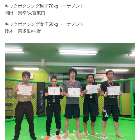
キックボクシング男子70kgトーナメント
岡田 崇幸/大宮東口
キックボクシング女子50kgトーナメント
鈴木 菜多里/中野