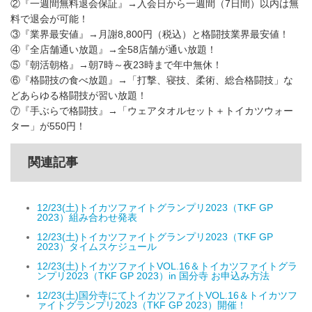
②『一週間無料退会保証』→入会日から一週間（7日間）以内は無
料で退会が可能！
③『業界最安値』→月謝8,800円（税込）と格闘技業界最安値！
④『全店舗通い放題』→全58店舗が通い放題！
⑤『朝活朝格』→朝7時～夜23時まで年中無休！
⑥『格闘技の食べ放題』→「打撃、寝技、柔術、総合格闘技」な
どあらゆる格闘技が習い放題！
⑦『手ぶらで格闘技』→「ウェアタオルセット＋トイカツウォー
ター」が550円！
関連記事
12/23(土)トイカツファイトグランプリ2023（TKF GP
2023）組み合わせ発表
12/23(土)トイカツファイトグランプリ2023（TKF GP
2023）タイムスケジュール
12/23(土)トイカツファイトVOL.16＆トイカツファイトグラ
ンプリ2023（TKF GP 2023）in 国分寺 お申込み方法
12/23(土)国分寺にてトイカツファイトVOL.16＆トイカツフ
ァイトグランプリ2023（TKF GP 2023）開催！