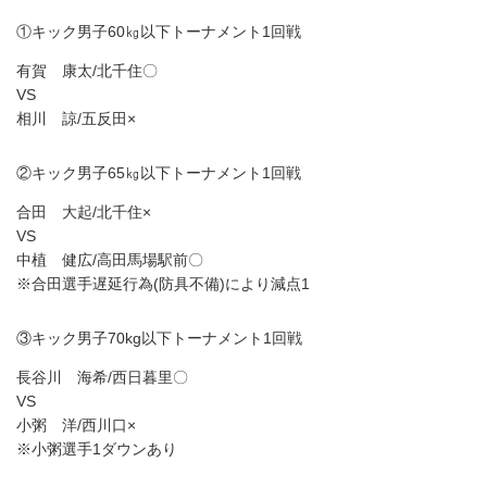
①キック男子60㎏以下トーナメント1回戦
有賀 康太/北千住〇
VS
相川 諒/五反田×
②キック男子65㎏以下トーナメント1回戦
合田 大起/北千住×
VS
中植 健広/高田馬場駅前〇
※合田選手遅延行為(防具不備)により減点1
③キック男子70kg以下トーナメント1回戦
長谷川 海希/西日暮里〇
VS
小粥 洋/西川口×
※小粥選手1ダウンあり