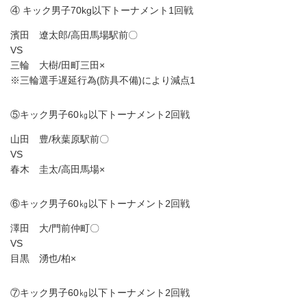
④ キック男子70kg以下トーナメント1回戦
濱田 遼太郎/高田馬場駅前〇
VS
三輪 大樹/田町三田×
※三輪選手遅延行為(防具不備)により減点1
⑤キック男子60㎏以下トーナメント2回戦
山田 豊/秋葉原駅前〇
VS
春木 圭太/高田馬場×
⑥キック男子60㎏以下トーナメント2回戦
澤田 大/門前仲町〇
VS
目黒 湧也/柏×
⑦キック男子60㎏以下トーナメント2回戦