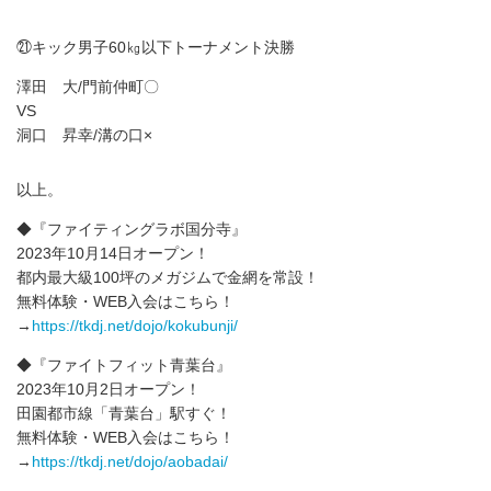
㉑キック男子60㎏以下トーナメント決勝
澤田 大/門前仲町〇
VS
洞口 昇幸/溝の口×
以上。
◆『ファイティングラボ国分寺』
2023年10月14日オープン！
都内最大級100坪のメガジムで金網を常設！
無料体験・WEB入会はこちら！
→
https://tkdj.net/dojo/kokubunji/
◆『ファイトフィット青葉台』
2023年10月2日オープン！
田園都市線「青葉台」駅すぐ！
無料体験・WEB入会はこちら！
→
https://tkdj.net/dojo/aobadai/