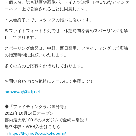
・個人名、試合動画や画像が、トイカツ道場HPやSNSなどインタ
ーネット上で公開されることに同意します。
・大会終了まで、スタッフの指示に従います。
※ファイトフィット系列では、休憩時間を含めスパーリングを禁
止しております。
スパーリング練習は、中野、西日暮里、ファイティングラボ店舗
の指定時間にお願いいたします。
多くの方のご応募をお待ちしております。
お問い合わせはお気軽にメールにて半澤まで！
hanzawa@tkdj.net
◆『ファイティングラボ国分寺』
2023年10月14日オープン！
都内最大級100坪のメガジムで金網を常設！
無料体験・WEB入会はこちら！
→
https://tkdj.net/dojo/kokubunji/