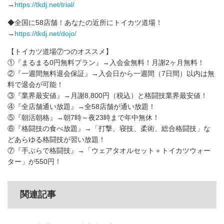
→
https://tkdj.net/trial/
◆全国に58店舗！あなたの近所にトイカツ道場！
→
https://tkdj.net/dojo/
【トイカツ道場⑦つのオススメ】
①『まるまる0円無料プラン』→入会金無料！月謝2ヶ月無料！
②『一週間無料退会保証』→入会日から一週間（7日間）以内は無
料で退会が可能！
③『業界最安値』→月謝8,800円（税込）と格闘技業界最安値！
④『全店舗通い放題』→全58店舗が通い放題！
⑤『朝活朝格』→朝7時～夜23時まで年中無休！
⑥『格闘技の食べ放題』→「打撃、寝技、柔術、総合格闘技」な
どあらゆる格闘技が習い放題！
⑦『手ぶらで格闘技』→「ウェアタオルセット＋トイカツウォー
ター」が550円！
関連記事