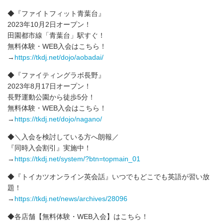
◆『ファイトフィット青葉台』
2023年10月2日オープン！
田園都市線「青葉台」駅すぐ！
無料体験・WEB入会はこちら！
→
https://tkdj.net/dojo/aobadai/
◆『ファイティングラボ長野』
2023年8月17日オープン！
長野運動公園から徒歩5分！
無料体験・WEB入会はこちら！
→
https://tkdj.net/dojo/nagano/
◆＼入会を検討している方へ朗報／
『同時入会割引』実施中！
→
https://tkdj.net/system/?btn=topmain_01
◆『トイカツオンライン英会話』いつでもどこでも英語が習い放
題！
→
https://tkdj.net/news/archives/28096
◆各店舗【無料体験・WEB入会】はこちら！