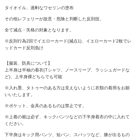
タイオイル、過剰なワセリンの塗布
その他レフェリーが故意・危険と判断した反則技。
全て減点・失格の対象となります。
※反則行為2回でイエローカード(減点1)、イエローカード2枚でレ
ッドカード反則負け
【服装、防具について】
上半身は半袖の着衣(Tシャツ、ノースリーブ、ラッシュガードな
ど)、上半身裸どちらでも可能
※入れ墨、タトゥーのある方は見えないように衣類の着用をお願
いいたします。
※ポケット、金具のあるものは禁止です。
※上着の裾は必ず、キックパンツなどの下半身着衣の中に入れて
ください。
下半身はキック用パンツ、短パン、スパッツなど、膝が出るもの