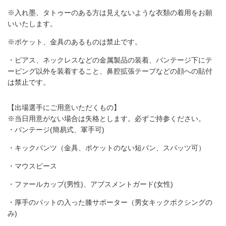
※入れ墨、タトゥーのある方は見えないような衣類の着用をお願
いいたします。
※ポケット、金具のあるものは禁止です。
・ピアス、ネックレスなどの金属製品の装着、バンテージ下にテ
ーピング以外を装着すること、鼻腔拡張テープなどの顔への貼付
は禁止です。
【出場選手にご用意いただくもの】
※当日用意がない場合は失格とします。必ずご持参ください。
・バンテージ(簡易式、軍手可)
・キックパンツ（金具、ポケットのない短パン、スパッツ可）
・マウスピース
・ファールカップ(男性)、アブスメントガード(女性)
・厚手のパットの入った膝サポーター（男女キックボクシングの
み)