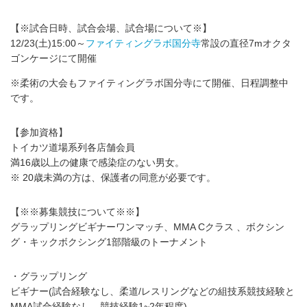
【※試合日時、試合会場、試合場について※】
12/23(土)15:00～
ファイティングラボ国分寺
常設の直径7mオクタ
ゴンケージにて開催
※柔術の大会もファイティングラボ国分寺にて開催、日程調整中
です。
【参加資格】
トイカツ道場系列各店舗会員
満16歳以上の健康で感染症のない男女。
※ 20歳未満の方は、保護者の同意が必要です。
【※※募集競技について※※】
グラップリングビギナーワンマッチ、MMA Cクラス 、ボクシン
グ・キックボクシング1部階級のトーナメント
・グラップリング
ビギナー(試合経験なし、柔道/レスリングなどの組技系競技経験と
MMA試合経験なし、競技経験1~2年程度)