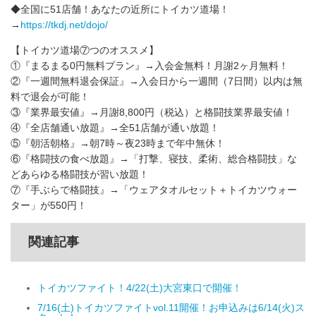
◆全国に51店舗！あなたの近所にトイカツ道場！
→
https://tkdj.net/dojo/
【トイカツ道場⑦つのオススメ】
①『まるまる0円無料プラン』→入会金無料！月謝2ヶ月無料！
②『一週間無料退会保証』→入会日から一週間（7日間）以内は無
料で退会が可能！
③『業界最安値』→月謝8,800円（税込）と格闘技業界最安値！
④『全店舗通い放題』→全51店舗が通い放題！
⑤『朝活朝格』→朝7時～夜23時まで年中無休！
⑥『格闘技の食べ放題』→「打撃、寝技、柔術、総合格闘技」な
どあらゆる格闘技が習い放題！
⑦『手ぶらで格闘技』→「ウェアタオルセット＋トイカツウォー
ター」が550円！
関連記事
トイカツファイト！4/22(土)大宮東口で開催！
7/16(土)トイカツファイトvol.11開催！お申込みは6/14(火)ス