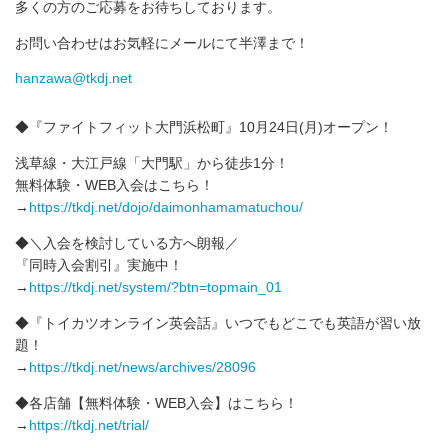
多くの方のご応募をお待ちしております。
お問い合わせはお気軽にメールにて半澤まで！
hanzawa@tkdj.net
◆『ファイトフィット大門浜松町』10月24日(月)オープン！
浅草線・大江戸線「大門駅」から徒歩1分！
無料体験・WEB入会はこちら！
→
https://tkdj.net/dojo/daimonhamamatuchou/
◆＼入会を検討している方へ朗報／
『同時入会割引』実施中！
→
https://tkdj.net/system/?btn=topmain_01
◆『トイカツオンライン英会話』いつでもどこでも英語が習い放
題！
→
https://tkdj.net/news/archives/28096
◆各店舗【無料体験・WEB入会】はこちら！
→
https://tkdj.net/trial/