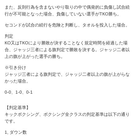
また、反則行為を含まないやり取りの中で偶発的に負傷し試合続
行が不可能となった場合、負傷していない選手がTKO勝ち。
セコンドが試合の続行を危険と判断し、タオルを投入した場合。
判定
KO又はTKOにより勝敗が決することなく規定時間を経過した場
合、ジャッジ三者による旗判定で勝敗を決する。ジャッジ二者以
上の旗が上がった選手の勝ち。
※引き分け
ジャッジ三者による旗判定で、ジャッジ二者以上の旗が上がらな
かった場合。
0-0、1-0、0-1
【判定基準】
キックボクシング、ボクシング全クラスの判定基準は以下の通り
です。
1, ダウン数