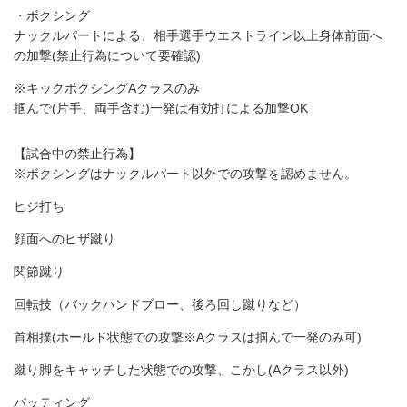
・ボクシング
ナックルパートによる、相手選手ウエストライン以上身体前面へ
の加撃(禁止行為について要確認)
※キックボクシングAクラスのみ
掴んで(片手、両手含む)一発は有効打による加撃OK
【試合中の禁止行為】
※ボクシングはナックルパート以外での攻撃を認めません。
ヒジ打ち
顔面へのヒザ蹴り
関節蹴り
回転技（バックハンドブロー、後ろ回し蹴りなど）
首相撲(ホールド状態での攻撃※Aクラスは掴んで一発のみ可)
蹴り脚をキャッチした状態での攻撃、こかし(Aクラス以外)
バッティング