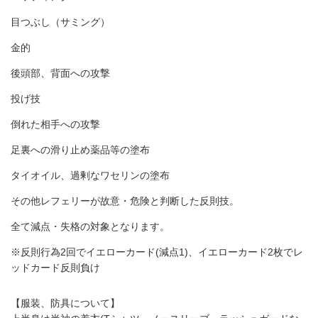
目つぶし（サミング）
金的
後頭部、背面への攻撃
投げ技
倒れた相手への攻撃
足裏への滑り止め薬品等の塗布
タイオイル、過剰なワセリンの塗布
その他レフェリーが故意・危険と判断した反則技。
全て減点・失格の対象となります。
※反則行為2回でイエローカード(減点1)、イエローカード2枚でレ
ッドカード反則負け
【服装、防具について】