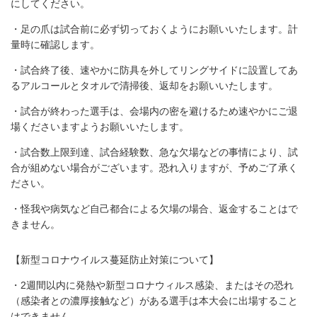
にしてください。
・足の爪は試合前に必ず切っておくようにお願いいたします。計
量時に確認します。
・試合終了後、速やかに防具を外してリングサイドに設置してあ
るアルコールとタオルで清掃後、返却をお願いいたします。
・試合が終わった選手は、会場内の密を避けるため速やかにご退
場くださいますようお願いいたします。
・試合数上限到達、試合経験数、急な欠場などの事情により、試
合が組めない場合がございます。恐れ入りますが、予めご了承く
ださい。
・怪我や病気など自己都合による欠場の場合、返金することはで
きません。
【新型コロナウイルス蔓延防止対策について】
・2週間以内に発熱や新型コロナウィルス感染、またはその恐れ
（感染者との濃厚接触など）がある選手は本大会に出場すること
はできません。