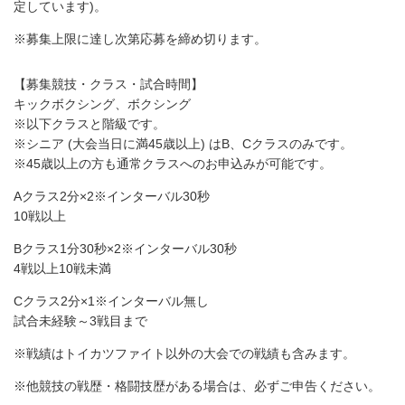
定しています)。
※募集上限に達し次第応募を締め切ります。
【募集競技・クラス・試合時間】
キックボクシング、ボクシング
※以下クラスと階級です。
※シニア (大会当日に満45歳以上) はB、Cクラスのみです。
※45歳以上の方も通常クラスへのお申込みが可能です。
Aクラス2分×2※インターバル30秒
10戦以上
Bクラス1分30秒×2※インターバル30秒
4戦以上10戦未満
Cクラス2分×1※インターバル無し
試合未経験～3戦目まで
※戦績はトイカツファイト以外の大会での戦績も含みます。
※他競技の戦歴・格闘技歴がある場合は、必ずご申告ください。