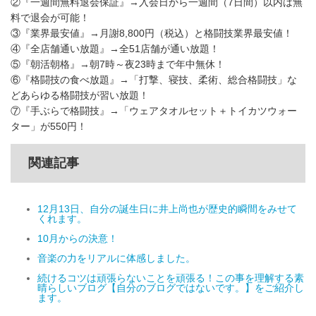
②『一週間無料退会保証』→入会日から一週間（7日間）以内は無
料で退会が可能！
③『業界最安値』→月謝8,800円（税込）と格闘技業界最安値！
④『全店舗通い放題』→全51店舗が通い放題！
⑤『朝活朝格』→朝7時～夜23時まで年中無休！
⑥『格闘技の食べ放題』→「打撃、寝技、柔術、総合格闘技」な
どあらゆる格闘技が習い放題！
⑦『手ぶらで格闘技』→「ウェアタオルセット＋トイカツウォー
ター」が550円！
関連記事
12月13日、自分の誕生日に井上尚也が歴史的瞬間をみせて
くれます。
10月からの決意！
音楽の力をリアルに体感しました。
続けるコツは頑張らないことを頑張る！この事を理解する素
晴らしいブログ【自分のブログではないです。】をご紹介し
ます。