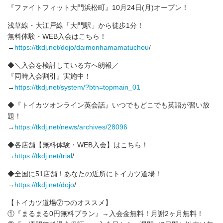
『ファイトフィット大門浜松町』10月24日(月)オープン！
浅草線・大江戸線「大門駅」から徒歩1分！
無料体験・WEB入会はこちら！
→
https://tkdj.net/dojo/daimonhamamatuchou
/
◆＼入会を検討している方へ朗報／
『同時入会割引』実施中！
→
https://tkdj.net/system/?btn=topmain_01
◆『トイカツオンライン英会話』いつでもどこでも英語が習い放
題！
→
https://tkdj.net/news/archives/28096
◆各店舗【無料体験・WEB入会】はこちら！
→
https://tkdj.net/trial
/
◆全国に51店舗！あなたの近所にトイカツ道場！
→
https://tkdj.net/dojo
/
【トイカツ道場⑦つのオススメ】
①『まるまる0円無料プラン』→入会金無料！月謝2ヶ月無料！