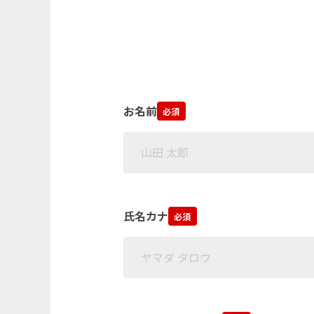
お名前
必須
氏名カナ
必須