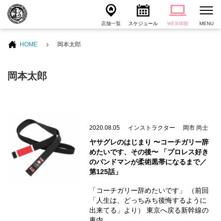
店舗一覧
スケジュール
WEB体験
MENU
HOME
岡本太郎
岡本太郎
2020.08.05
インストラクター
岡市 尚士
ヤサグレのはじまり 〜コーチガリー辞
めたいです、その後〜 「プロレス好き
のバンドマンが柔術黒帯になるまで／
第125話」
「コーチガリー辞めたいです」 （前回
「人生は、どっちみち後悔するように
出来てる」より） 東京へ戻る新幹線の
車内…