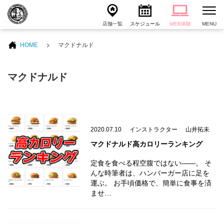
店舗一覧
スケジュール
WEB体験
MENU
HOME
マクドナルド
マクドナルド
2020.07.10
インストラクター
山井拓未
マクドナルド高カロリーランキング
定食を食べる程空腹ではない――。 そ
んな時筆者は、ハンバーガー店に足を
運ぶ。 お手頃価格で、簡単に食事を済
ませ…