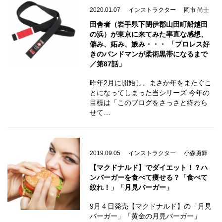
2020.01.07
インストラクター
岡市 尚士
田舎者（岩手県下閉伊郡山田町船越田
の浜）が東京に来てみた率直な感想、
僻み、妬み、嫉み・・・ 「プロレス好
きのバンドマンが柔術黒帯になるまで
／第87話」
昨年2月に開始し、まさか年をまたぐこ
とになってしまった当シリーズ 今年の
目標は「このブログをさっさと終わら
せて…
2019.09.05
インストラクター
小森勇輝
【マクドナルド】でダイエット！？ハ
ンバーガーを食べて痩せる？「食べて
絞れ！」「月見バーガー」
9月４日発売【マクドナルド】の「月見
バーガー」「黄金の月見バーガー」